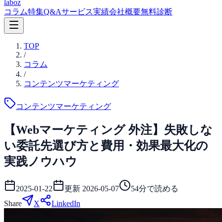
laboz
コラム
特集
Q&A
サービス
実績
会社概要
無料診断
TOP
/
コラム
/
コンテンツマーケティング
コンテンツマーケティング
【Webマーケティング 外注】失敗しな
い委託先選び方と費用・効果最大化の
実践ノウハウ
2025-01-22
更新
2026-05-07
54
分で読める
Share
X
LinkedIn