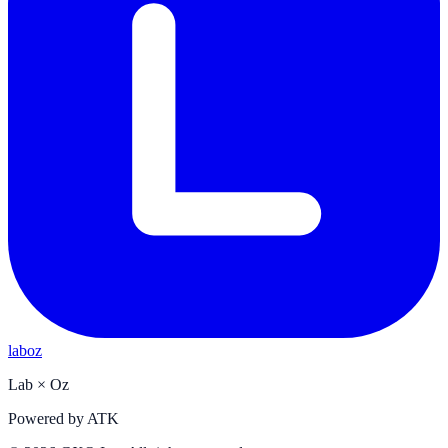
laboz
Lab
×
Oz
Powered by
ATK