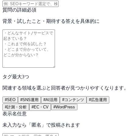
質問の詳細
必須
背景・試したこと・期待する答えを具体的に
タグ
最大3つ
関連する領域を選ぶと回答者が見つかりやすくなります。
#
SEO
#
SNS運用
#
AI活用
#
コンテンツ
#
広告運用
#
計測・分析
#
EC・CV
#
WordPress
表示名
任意
未入力なら「匿名」で投稿されます