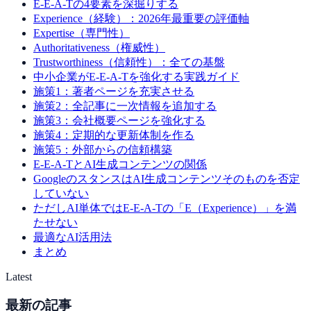
E-E-A-Tの4要素を深掘りする
Experience（経験）：2026年最重要の評価軸
Expertise（専門性）
Authoritativeness（権威性）
Trustworthiness（信頼性）：全ての基盤
中小企業がE-E-A-Tを強化する実践ガイド
施策1：著者ページを充実させる
施策2：全記事に一次情報を追加する
施策3：会社概要ページを強化する
施策4：定期的な更新体制を作る
施策5：外部からの信頼構築
E-E-A-TとAI生成コンテンツの関係
GoogleのスタンスはAI生成コンテンツそのものを否定
していない
ただしAI単体ではE-E-A-Tの「E（Experience）」を満
たせない
最適なAI活用法
まとめ
Latest
最新の記事