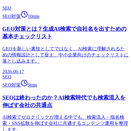
SEO
SEO対策
10
min
GEO対策とは？生成AI検索で自社名を出すための
基本チェックリスト
GEOを新しい裏技としてではなく、AI検索に理解されるた
めの情報設計として捉え、中小企業向けのチェックリストに
落とし込みます。
2026-06-17
SEO
SEO対策
9
min
SEOは終わったのか？AI検索時代でも検索流入を
伸ばす会社の共通点
AI検索でゼロクリックが増える中でも、検索流入・指名検
索・SNS拡散を伸ばす会社に共通するコンテンツ運用を整理
します。