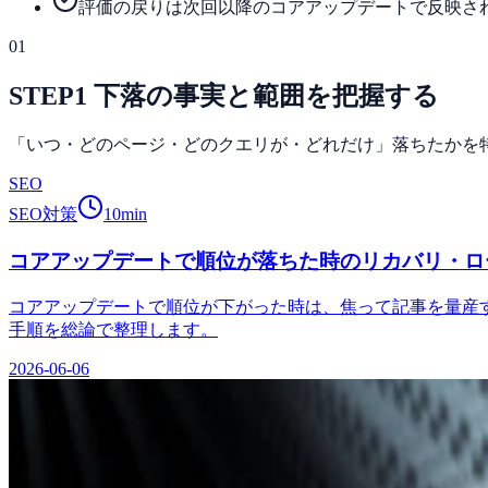
評価の戻りは次回以降のコアアップデートで反映さ
01
STEP1 下落の事実と範囲を把握する
「いつ・どのページ・どのクエリが・どれだけ」落ちたかを
SEO
SEO対策
10
min
コアアップデートで順位が落ちた時のリカバリ・ロード
コアアップデートで順位が下がった時は、焦って記事を量産す
手順を総論で整理します。
2026-06-06