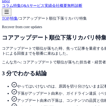
laboz
コラム
特集
Q&A
サービス
実績
会社概要
無料診断
TOP
/
特集
/
コアアップデート順位下落リカバリ特集
Recover from core updates
コアアップデート順位下落リカバリ特
コアアップデートで順位が落ちた時、焦って記事を量産する前
トによる回復までを順番に束ねました。
こんな方へ:
コアアップデートで順位が落ちた担当者・経営者
3 分でわかる結論
やってはいけないのは、原因を切り分けないまま記
下落がアップデート由来か、ガイドライン違反（ペ
アップデート由来の下落は、コンテンツの品質と信頼性