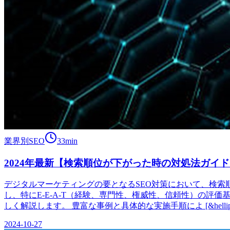
業界別SEO
33
min
2024年最新【検索順位が下がった時の対処法ガイ
デジタルマーケティングの要となるSEO対策において、検索順
し、特にE-E-A-T（経験、専門性、権威性、信頼性）の
しく解説します。 豊富な事例と具体的な実施手順によ [&hellip
2024-10-27