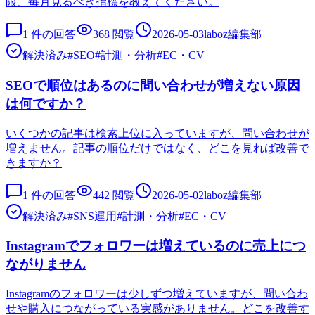
限、毎月見るべき指標を教えてください。
1
件の回答
368
閲覧
2026-05-03
laboz編集部
解決済み
#
SEO
#
計測・分析
#
EC・CV
SEOで順位はあるのに問い合わせが増えない原因
は何ですか？
いくつかの記事は検索上位に入っていますが、問い合わせが
増えません。記事の順位だけではなく、どこを見れば改善で
きますか？
1
件の回答
442
閲覧
2026-05-02
laboz編集部
解決済み
#
SNS運用
#
計測・分析
#
EC・CV
Instagramでフォロワーは増えているのに売上につ
ながりません
Instagramのフォロワーは少しずつ増えていますが、問い合わ
せや購入につながっている実感がありません。どこを改善す