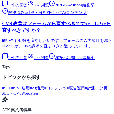
1
件の回答
352
閲覧
2026-04-29
laboz編集部
解決済み
#
計測・分析
#
EC・CV
#
コンテンツ
CVR改善はフォームから直すべきですか、LPから
直すべきですか？
問い合わせ数を増やしたいです。フォームの入力項目を減ら
すべきか、LPの訴求を直すべきか迷っています。
1
件の回答
299
閲覧
2026-04-26
laboz編集部
Tags
トピックから探す
#
SEO
#
SNS運用
#
AI活用
#
コンテンツ
#
広告運用
#
計測・分析
#
EC・CV
#
WordPress
ATK 契約者特典