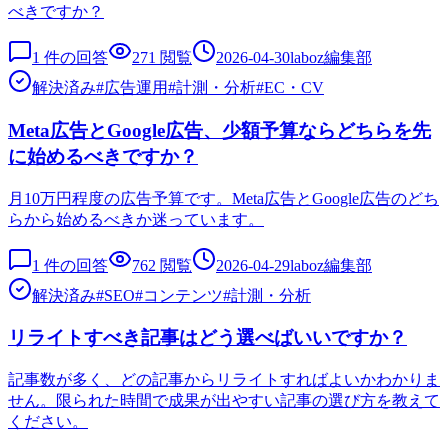
べきですか？
1
件の回答
271
閲覧
2026-04-30
laboz編集部
解決済み
#
広告運用
#
計測・分析
#
EC・CV
Meta広告とGoogle広告、少額予算ならどちらを先
に始めるべきですか？
月10万円程度の広告予算です。Meta広告とGoogle広告のどち
らから始めるべきか迷っています。
1
件の回答
762
閲覧
2026-04-29
laboz編集部
解決済み
#
SEO
#
コンテンツ
#
計測・分析
リライトすべき記事はどう選べばいいですか？
記事数が多く、どの記事からリライトすればよいかわかりま
せん。限られた時間で成果が出やすい記事の選び方を教えて
ください。