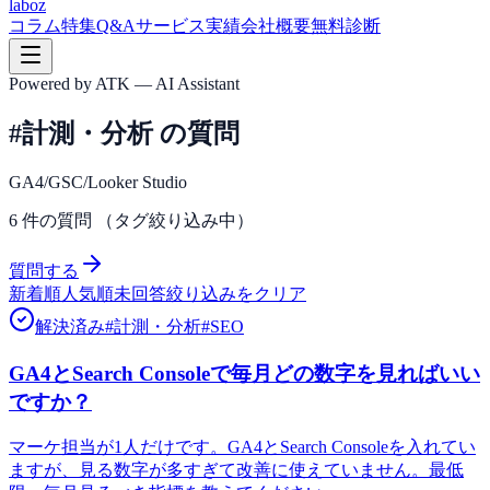
laboz
コラム
特集
Q&A
サービス
実績
会社概要
無料診断
Powered by ATK — AI Assistant
#計測・分析 の質問
GA4/GSC/Looker Studio
6
件の質問
（タグ絞り込み中）
質問する
新着順
人気順
未回答
絞り込みをクリア
解決済み
#
計測・分析
#
SEO
GA4とSearch Consoleで毎月どの数字を見ればいい
ですか？
マーケ担当が1人だけです。GA4とSearch Consoleを入れてい
ますが、見る数字が多すぎて改善に使えていません。最低