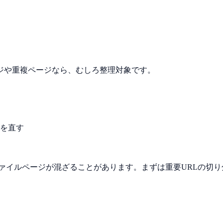
ジや重複ページなら、むしろ整理対象です。
を直す
る
添付ファイルページが混ざることがあります。まずは重要URLの切