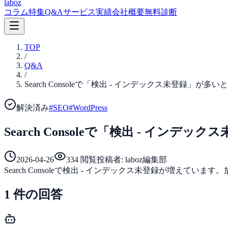
laboz
コラム
特集
Q&A
サービス
実績
会社概要
無料診断
TOP
/
Q&A
/
Search Consoleで「検出 - インデックス未登録」が
解決済み
#
SEO
#
WordPress
Search Consoleで「検出 - イン
2026-04-26
334
閲覧
投稿者:
laboz編集部
Search Consoleで検出 - インデックス未登録が増え
1
件の回答