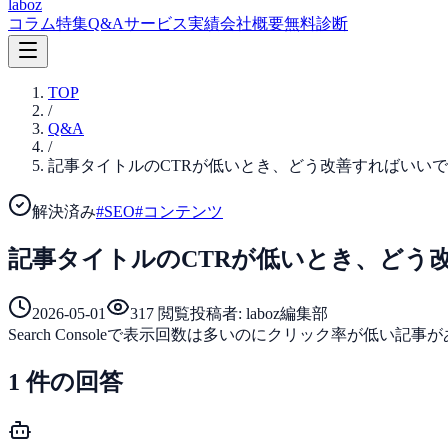
laboz
コラム
特集
Q&A
サービス
実績
会社概要
無料診断
TOP
/
Q&A
/
記事タイトルのCTRが低いとき、どう改善すればいい
解決済み
#
SEO
#
コンテンツ
記事タイトルのCTRが低いとき、どう
2026-05-01
317
閲覧
投稿者:
laboz編集部
Search Consoleで表示回数は多いのにクリック率が
1
件の回答