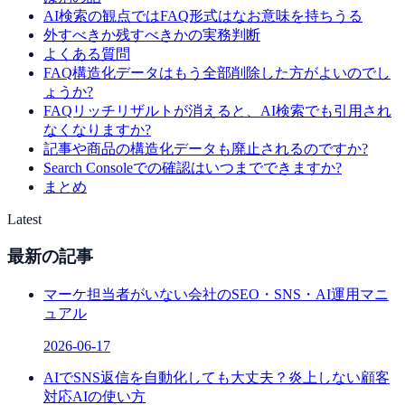
AI検索の観点ではFAQ形式はなお意味を持ちうる
外すべきか残すべきかの実務判断
よくある質問
FAQ構造化データはもう全部削除した方がよいのでし
ょうか?
FAQリッチリザルトが消えると、AI検索でも引用され
なくなりますか?
記事や商品の構造化データも廃止されるのですか?
Search Consoleでの確認はいつまでできますか?
まとめ
Latest
最新の記事
マーケ担当者がいない会社のSEO・SNS・AI運用マニ
ュアル
2026-06-17
AIでSNS返信を自動化しても大丈夫？炎上しない顧客
対応AIの使い方