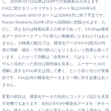
し、2026年5月7日以降はSERPでの装飾表示が消えます。
FAQに関するリッチリザルト レポート等は2026年6月、
Search Console APIのサポートは2026年8月に終了予定です。
Practice Problemも2026年1月から段階的に削除されます。た
だし、消えるのは検索結果上の表示であって、FAQPage構造
化データのマークアップが直ちに無価値になるわけではあり
ません。AI検索の観点では、構造化データやFAQ形式が内
容の理解・抽出・引用の助けになりうるという指摘も残って
います。したがって判断は「全部外す」ではなく、リッチリ
ザルト目的だった部分は期待値を見直し、ユーザーとAIの
理解に資するFAQ本文は残して磨く、という切り分けが実務
的です。FAQ以外の構造化データまで一律に外す必要はあり
ません。
変更の節目は、構造化データの目的とコンテンツ設計を見直
す好機でもあります。自社のFAQや構造化データを「外すべ
きか、残すべきか、どう作り直すべきか」で迷う場合は、現