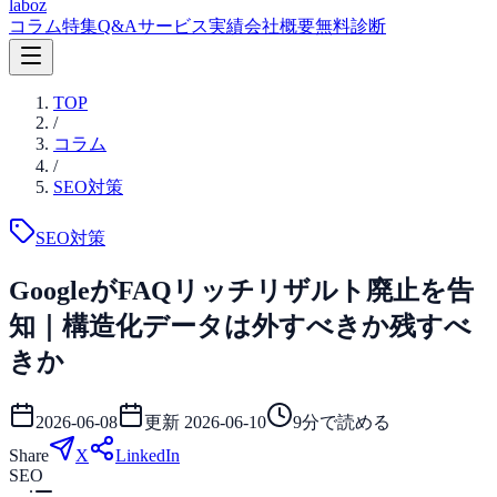
laboz
コラム
特集
Q&A
サービス
実績
会社概要
無料診断
TOP
/
コラム
/
SEO対策
SEO対策
GoogleがFAQリッチリザルト廃止を告
知｜構造化データは外すべきか残すべ
きか
2026-06-08
更新
2026-06-10
9
分で読める
Share
X
LinkedIn
SEO