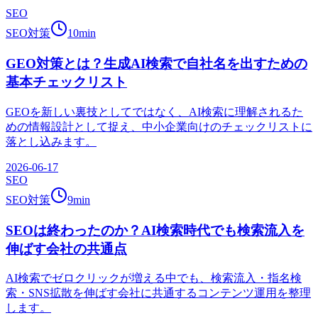
SEO
SEO対策
10
min
GEO対策とは？生成AI検索で自社名を出すための
基本チェックリスト
GEOを新しい裏技としてではなく、AI検索に理解されるた
めの情報設計として捉え、中小企業向けのチェックリストに
落とし込みます。
2026-06-17
SEO
SEO対策
9
min
SEOは終わったのか？AI検索時代でも検索流入を
伸ばす会社の共通点
AI検索でゼロクリックが増える中でも、検索流入・指名検
索・SNS拡散を伸ばす会社に共通するコンテンツ運用を整理
します。