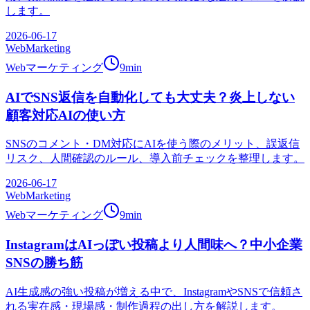
します。
2026-06-17
WebMarketing
Webマーケティング
9
min
AIでSNS返信を自動化しても大丈夫？炎上しない
顧客対応AIの使い方
SNSのコメント・DM対応にAIを使う際のメリット、誤返信
リスク、人間確認のルール、導入前チェックを整理します。
2026-06-17
WebMarketing
Webマーケティング
9
min
InstagramはAIっぽい投稿より人間味へ？中小企業
SNSの勝ち筋
AI生成感の強い投稿が増える中で、InstagramやSNSで信頼さ
れる実在感・現場感・制作過程の出し方を解説します。