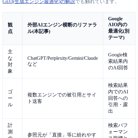
GEO(生成エンジン最適化)の解説
でも触れています。
Google
AIO内の
観
外部AIエンジン横断のリファラ
最適化(別
点
ル(本記事)
テーマ)
主
Google検
な
ChatGPT/Perplexity/Gemini/Claude
索結果内
など
対
のAI回答
象
検索結果
ゴ
内でのAI
複数エンジンでの被引用とサイ
ー
回答への
ト送客
ル
引用・露
出
計
検索パフ
測
ォーマン
参照元が「直接」等に紛れやす