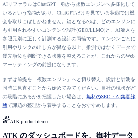
AIリファラルはChatGPT一強から複数エンジンへ多様化して
いるという指摘があり、ChatGPTだけを見ている状態では機
会を取りこぼしかねません。鍵となるのは、どのエンジンに
も引用されやすいコンテンツ設計(GEO/LLMO)と、AI流入を
参照元別に正しく計測する設計の両輪です。エンジンごとに
引用やリンクの出し方が異なる以上、推測ではなくデータで
優先順位を判断できる状態を整えることが、これからのWeb
マーケティングの前提になります。
まずは前提を「複数エンジン」へと切り替え、設計と計測を
同時に見直すことから始めてみてください。自社の現状がど
の段階にあるかを把握したい場合は、
無料のSEO・AI集客診
断
で課題の整理から着手することをおすすめします。
ATK product demo
ATK のダッシュボードを、御社データ