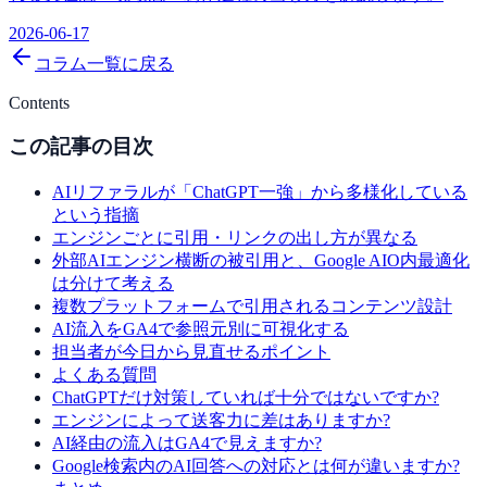
2026-06-17
コラム一覧に戻る
Contents
この記事の目次
AIリファラルが「ChatGPT一強」から多様化している
という指摘
エンジンごとに引用・リンクの出し方が異なる
外部AIエンジン横断の被引用と、Google AIO内最適化
は分けて考える
複数プラットフォームで引用されるコンテンツ設計
AI流入をGA4で参照元別に可視化する
担当者が今日から見直せるポイント
よくある質問
ChatGPTだけ対策していれば十分ではないですか?
エンジンによって送客力に差はありますか?
AI経由の流入はGA4で見えますか?
Google検索内のAI回答への対応とは何が違いますか?