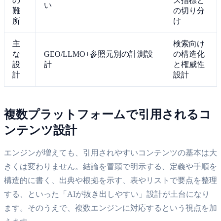
の
ス指標と
い
難
の切り分
所
け
主
検索向け
な
GEO/LLMO+参照元別の計測設
の構造化
設
計
と権威性
計
設計
複数プラットフォームで引用されるコ
ンテンツ設計
エンジンが増えても、引用されやすいコンテンツの基本は大
きくは変わりません。結論を冒頭で明示する、定義や手順を
構造的に書く、出典や根拠を示す、表やリストで要点を整理
する、といった「AIが抜き出しやすい」設計が土台になり
ます。そのうえで、複数エンジンに対応するという視点を加