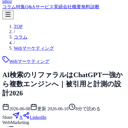
laboz
コラム
特集
Q&A
サービス
実績
会社概要
無料診断
TOP
/
コラム
/
Webマーケティング
Webマーケティング
AI検索のリファラルはChatGPT一強か
ら複数エンジンへ｜被引用と計測の設
計2026
2026-06-08
更新
2026-06-10
8
分で読める
Share
X
LinkedIn
WebMarketing