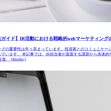
践ガイド】IR活動における戦略的webマーケティング
ィングの重要性は年々高まっています。投資家とのコミュニケ
っています。 本記事では、IR担当者が直面する課題から具体
hellip;]