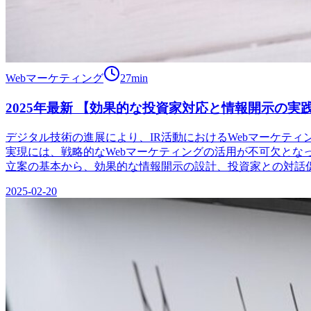
Webマーケティング
27
min
2025年最新 【効果的な投資家対応と情報開示の実
デジタル技術の進展により、IR活動におけるWebマーケテ
実現には、戦略的なWebマーケティングの活用が不可欠とな
立案の基本から、効果的な情報開示の設計、投資家との対話促進、 [&
2025-02-20