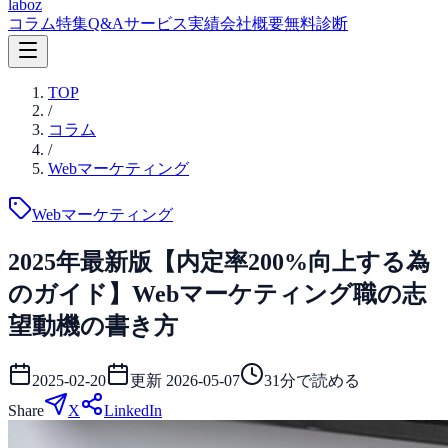
laboz
コラム
特集
Q&A
サービス
実績
会社概要
無料診断
TOP
/
コラム
/
Webマーケティング
Webマーケティング
2025年最新版【内定率200%向上する為
のガイド】Webマーケティング職の志
望動機の書き方
2025-02-20
更新
2026-05-07
31
分で読める
Share
X
LinkedIn