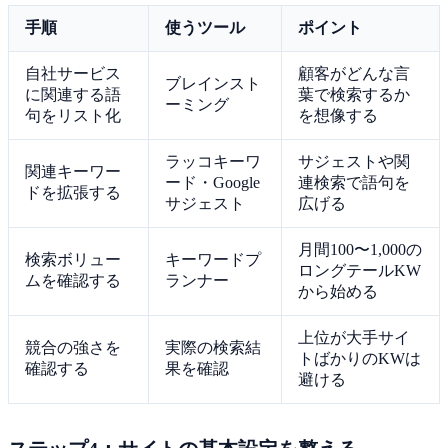
手順
使うツール
ポイント
自社サービス
顧客がどんな言
ブレインスト
に関連する語
葉で検索するか
ーミング
句をリスト化
を想像する
ラッコキーワ
サジェストや関
関連キーワー
ード・Google
連検索で語句を
ドを拡張する
サジェスト
広げる
月間100〜1,000の
検索ボリュー
キーワードプ
ロングテールKW
ムを確認する
ランナー
から始める
上位が大手サイ
競合の強さを
実際の検索結
トばかりのKWは
確認する
果を確認
避ける