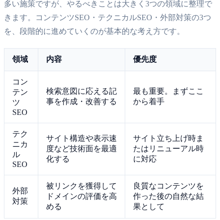
多い施策ですが、やるべきことは大きく3つの領域に整理で
きます。コンテンツSEO・テクニカルSEO・外部対策の3つ
を、段階的に進めていくのが基本的な考え方です。
領域
内容
優先度
コン
検索意図に応える記
最も重要。まずここ
テン
事を作成・改善する
から着手
ツ
SEO
テク
サイト構造や表示速
サイト立ち上げ時ま
ニカ
度など技術面を最適
たはリニューアル時
ル
化する
に対応
SEO
被リンクを獲得して
良質なコンテンツを
外部
ドメインの評価を高
作った後の自然な結
対策
める
果として