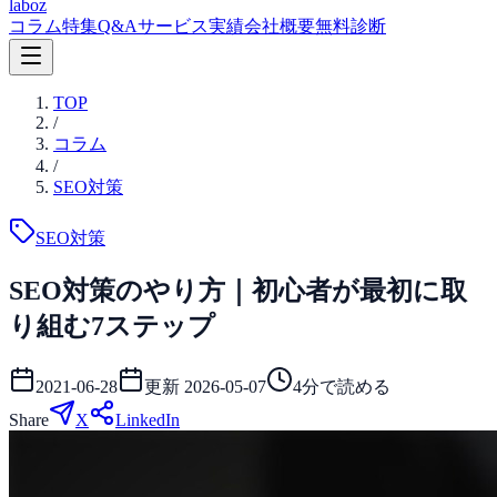
laboz
コラム
特集
Q&A
サービス
実績
会社概要
無料診断
TOP
/
コラム
/
SEO対策
SEO対策
SEO対策のやり方｜初心者が最初に取
り組む7ステップ
2021-06-28
更新
2026-05-07
4
分で読める
Share
X
LinkedIn