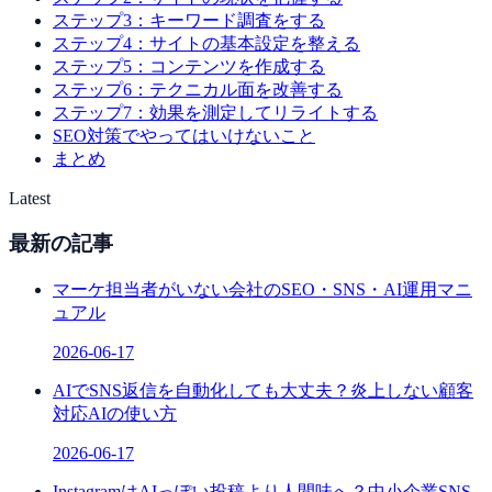
ステップ3：キーワード調査をする
ステップ4：サイトの基本設定を整える
ステップ5：コンテンツを作成する
ステップ6：テクニカル面を改善する
ステップ7：効果を測定してリライトする
SEO対策でやってはいけないこと
まとめ
Latest
最新の記事
マーケ担当者がいない会社のSEO・SNS・AI運用マニ
ュアル
2026-06-17
AIでSNS返信を自動化しても大丈夫？炎上しない顧客
対応AIの使い方
2026-06-17
InstagramはAIっぽい投稿より人間味へ？中小企業SNS