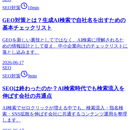
SEO対策
10
min
GEO対策とは？生成AI検索で自社名を出すための
基本チェックリスト
GEOを新しい裏技としてではなく、AI検索に理解されるた
めの情報設計として捉え、中小企業向けのチェックリストに
落とし込みます。
2026-06-17
SEO
SEO対策
9
min
SEOは終わったのか？AI検索時代でも検索流入を
伸ばす会社の共通点
AI検索でゼロクリックが増える中でも、検索流入・指名検
索・SNS拡散を伸ばす会社に共通するコンテンツ運用を整理
します。