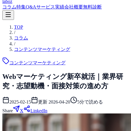
laboz
コラム
特集
Q&A
サービス
実績
会社概要
無料診断
TOP
/
コラム
/
コンテンツマーケティング
コンテンツマーケティング
Webマーケティング新卒就活｜業界研
究・志望動機・面接対策の進め方
2025-02-15
更新
2026-04-20
5
分で読める
Share
X
LinkedIn