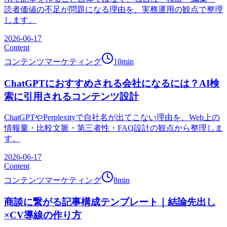
読者価値の不足が問題になる理由を、実務運用の観点で整理
します。
2026-06-17
Content
コンテンツマーケティング
10
min
ChatGPTにおすすめされる会社になるには？AI検
索に引用されるコンテンツ設計
ChatGPTやPerplexityで自社名が出てこない理由を、Web上の
情報量・比較文脈・第三者性・FAQ設計の観点から整理しま
す。
2026-06-17
Content
コンテンツマーケティング
8
min
商談に繋がる記事構成テンプレート｜結論先出し
×CV導線の作り方