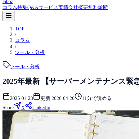
laboz
コラム
特集
Q&A
サービス
実績
会社概要
無料診断
TOP
/
コラム
/
ツール・分析
ツール・分析
2025年最新 【サーバーメンテナンス緊
2025-01-23
更新
2026-04-20
11
分で読める
Share
X
LinkedIn