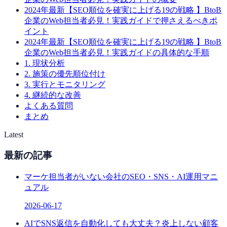
2024年最新【SEO順位を確実に上げる19の戦略 】BtoB
企業のWeb担当者必見！実践ガイドで押さえるべきポ
イント
2024年最新【SEO順位を確実に上げる19の戦略 】BtoB
企業のWeb担当者必見！実践ガイドの具体的な手順
1. 現状分析
2. 施策の優先順位付け
3. 実行とモニタリング
4. 継続的な改善
よくある質問
まとめ
Latest
最新の記事
マーケ担当者がいない会社のSEO・SNS・AI運用マニ
ュアル
2026-06-17
AIでSNS返信を自動化しても大丈夫？炎上しない顧客