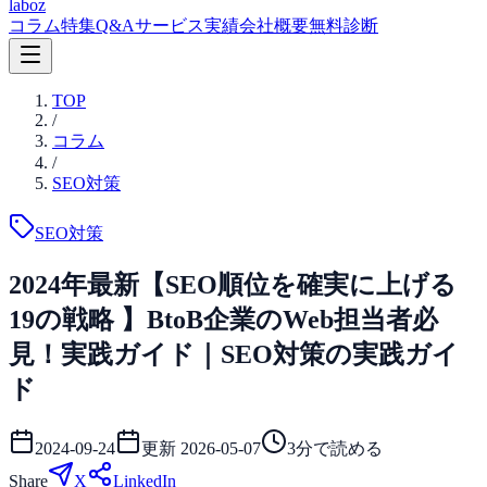
laboz
コラム
特集
Q&A
サービス
実績
会社概要
無料診断
TOP
/
コラム
/
SEO対策
SEO対策
2024年最新【SEO順位を確実に上げる
19の戦略 】BtoB企業のWeb担当者必
見！実践ガイド｜SEO対策の実践ガイ
ド
2024-09-24
更新
2026-05-07
3
分で読める
Share
X
LinkedIn