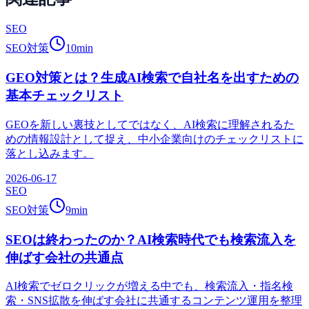
SEO
SEO対策
10
min
GEO対策とは？生成AI検索で自社名を出すための
基本チェックリスト
GEOを新しい裏技としてではなく、AI検索に理解されるた
めの情報設計として捉え、中小企業向けのチェックリストに
落とし込みます。
2026-06-17
SEO
SEO対策
9
min
SEOは終わったのか？AI検索時代でも検索流入を
伸ばす会社の共通点
AI検索でゼロクリックが増える中でも、検索流入・指名検
索・SNS拡散を伸ばす会社に共通するコンテンツ運用を整理