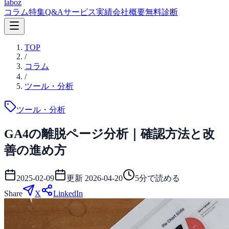
laboz
コラム
特集
Q&A
サービス
実績
会社概要
無料診断
TOP
/
コラム
/
ツール・分析
ツール・分析
GA4の離脱ページ分析｜確認方法と改
善の進め方
2025-02-09
更新
2026-04-20
5
分で読める
Share
X
LinkedIn