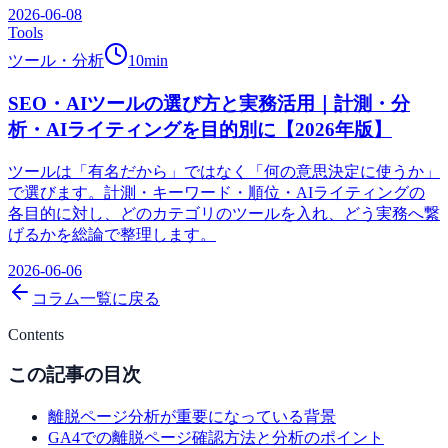
2026-06-08
Tools
ツール・分析
10
min
SEO・AIツールの選び方と実務活用｜計測・分
析・AIライティングを目的別に【2026年版】
ツールは「有名だから」ではなく「何の意思決定に使うか」
で選びます。計測・キーワード・順位・AIライティングの
各目的に対し、どのカテゴリのツールを入れ、どう実務へ繋
げるかを総論で整理します。
2026-06-06
コラム一覧に戻る
Contents
この記事の目次
離脱ページ分析が重要になっている背景
GA4での離脱ページ確認方法と分析のポイント