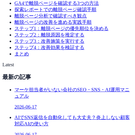
GA4で離脱ページを確認する3つの方法
探索レポートでの離脱ページ確認手順
離脱ページ分析で確認すべき観点
離脱ページの改善を進める実践手順
ステップ1：離脱ページの優先順位を決める
ステップ2：離脱原因を推定する
ステップ3：改善施策を実行する
ステップ4：改善効果を検証する
まとめ
Latest
最新の記事
マーケ担当者がいない会社のSEO・SNS・AI運用マニ
ュアル
2026-06-17
AIでSNS返信を自動化しても大丈夫？炎上しない顧客
対応AIの使い方
2026-06-17