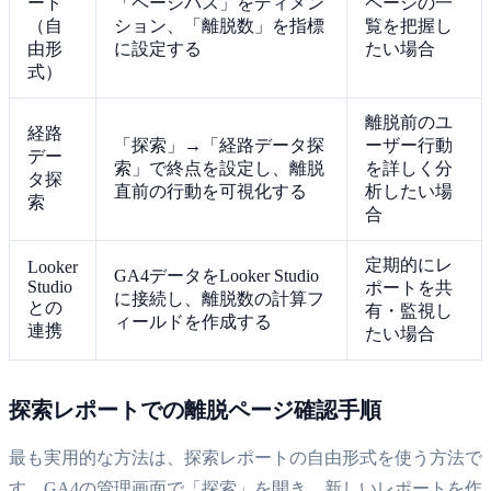
ート
「ページパス」をディメン
ページの一
（自
ション、「離脱数」を指標
覧を把握し
由形
に設定する
たい場合
式）
離脱前のユ
経路
「探索」→「経路データ探
ーザー行動
デー
索」で終点を設定し、離脱
を詳しく分
タ探
直前の行動を可視化する
析したい場
索
合
定期的にレ
Looker
GA4データをLooker Studio
Studio
ポートを共
に接続し、離脱数の計算フ
との
有・監視し
ィールドを作成する
連携
たい場合
探索レポートでの離脱ページ確認手順
最も実用的な方法は、探索レポートの自由形式を使う方法で
す。GA4の管理画面で「探索」を開き、新しいレポートを作