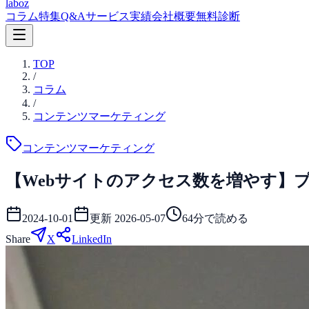
laboz
コラム
特集
Q&A
サービス
実績
会社概要
無料診断
TOP
/
コラム
/
コンテンツマーケティング
コンテンツマーケティング
【Webサイトのアクセス数を増やす】
2024-10-01
更新
2026-05-07
64
分で読める
Share
X
LinkedIn