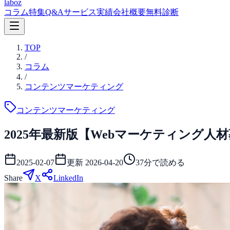
laboz
コラム
特集
Q&A
サービス
実績
会社概要
無料診断
TOP
/
コラム
/
コンテンツマーケティング
コンテンツマーケティング
2025年最新版【Webマーケティング人
2025-02-07
更新
2026-04-20
37
分で読める
Share
X
LinkedIn