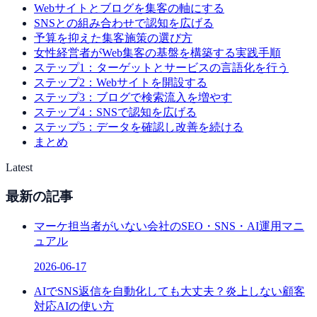
Webサイトとブログを集客の軸にする
SNSとの組み合わせで認知を広げる
予算を抑えた集客施策の選び方
女性経営者がWeb集客の基盤を構築する実践手順
ステップ1：ターゲットとサービスの言語化を行う
ステップ2：Webサイトを開設する
ステップ3：ブログで検索流入を増やす
ステップ4：SNSで認知を広げる
ステップ5：データを確認し改善を続ける
まとめ
Latest
最新の記事
マーケ担当者がいない会社のSEO・SNS・AI運用マニ
ュアル
2026-06-17
AIでSNS返信を自動化しても大丈夫？炎上しない顧客
対応AIの使い方