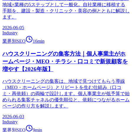
地域×業種の5ステップとして一般化。自社業種に移植する
手順を、建設・製造・クリニック・美容の例とともに解説し
ます。
2026-06-05
Industry
業界別SEO
16
min
ハウスクリーニングの集客方法｜個人事業主がホ
ームページ・MEO・チラシ・口コミで新規顧客を
増やす【2026年版】
ハウスクリーニングの集客は、地域で見つけてもらう導線
（MEO・ホームページ）とリピートを生む仕組み（口コ
ミ・再依頼）の両輪で設計します。個人事業主が低予算で始
められる集客チャネルの優先順位と、依頼につながるホーム
ページの作り方を解説します。
2026-06-03
Industry
業界別SEO
9
min