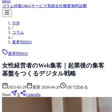
laboz
コラム
特集
Q&A
サービス
実績
会社概要
無料診断
TOP
/
コラム
/
業界別SEO
業界別SEO
女性経営者のWeb集客｜起業後の集客
基盤をつくるデジタル戦略
2025-01-29
更新
2026-04-20
5
分で読める
Share
X
LinkedIn