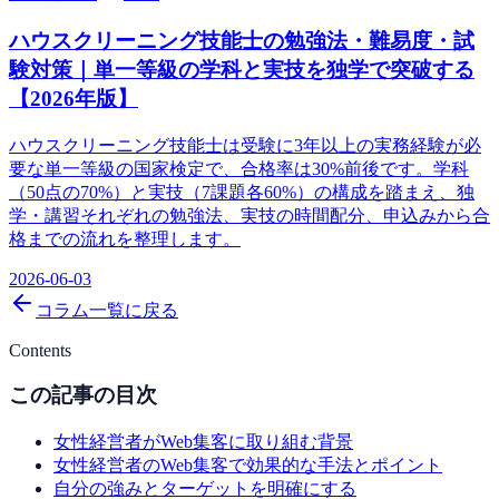
ハウスクリーニング技能士の勉強法・難易度・試
験対策｜単一等級の学科と実技を独学で突破する
【2026年版】
ハウスクリーニング技能士は受験に3年以上の実務経験が必
要な単一等級の国家検定で、合格率は30%前後です。学科
（50点の70%）と実技（7課題各60%）の構成を踏まえ、独
学・講習それぞれの勉強法、実技の時間配分、申込みから合
格までの流れを整理します。
2026-06-03
コラム一覧に戻る
Contents
この記事の目次
女性経営者がWeb集客に取り組む背景
女性経営者のWeb集客で効果的な手法とポイント
自分の強みとターゲットを明確にする