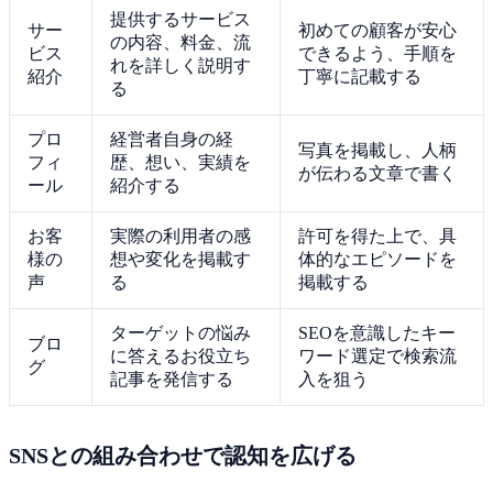
提供するサービス
サー
初めての顧客が安心
の内容、料金、流
ビス
できるよう、手順を
れを詳しく説明す
紹介
丁寧に記載する
る
プロ
経営者自身の経
写真を掲載し、人柄
フィ
歴、想い、実績を
が伝わる文章で書く
ール
紹介する
お客
実際の利用者の感
許可を得た上で、具
様の
想や変化を掲載す
体的なエピソードを
声
る
掲載する
ターゲットの悩み
SEOを意識したキー
ブロ
に答えるお役立ち
ワード選定で検索流
グ
記事を発信する
入を狙う
SNSとの組み合わせで認知を広げる