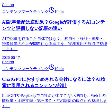
Content
コンテンツマーケティング
10
min
AI記事量産は逆効果？Googleが評価するAIコンテ
ンツと評価しない記事の違い
AIで記事を作ること自体ではなく、独自性・検証・編集・
読者価値の不足が問題になる理由を、実務運用の観点で整理
します。
2026-06-17
Content
コンテンツマーケティング
10
min
ChatGPTにおすすめされる会社になるには？AI検
索に引用されるコンテンツ設計
ChatGPTやPerplexityで自社名が出てこない理由を、Web上の
情報量・比較文脈・第三者性・FAQ設計の観点から整理しま
す。