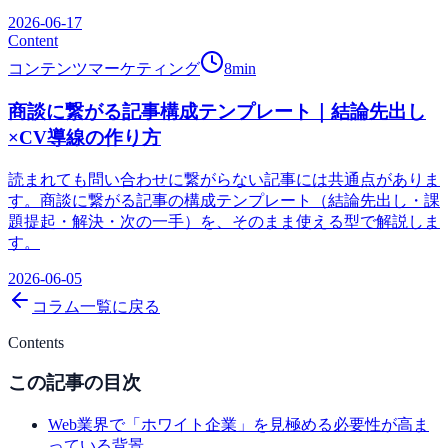
2026-06-17
Content
コンテンツマーケティング
8
min
商談に繋がる記事構成テンプレート｜結論先出し
×CV導線の作り方
読まれても問い合わせに繋がらない記事には共通点がありま
す。商談に繋がる記事の構成テンプレート（結論先出し・課
題提起・解決・次の一手）を、そのまま使える型で解説しま
す。
2026-06-05
コラム一覧に戻る
Contents
この記事の目次
Web業界で「ホワイト企業」を見極める必要性が高ま
っている背景