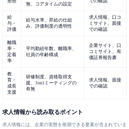
形態
での確認
無、コアタイムの設定
給
求人情報、口コ
給与水準、昇給の仕組
与・
ミサイト、面接
み、評価制度の透明性
評価
での確認
離職
企業サイト、口
率・
平均勤続年数、離職率、
コミサイト、有
定着
社員の年齢構成
価証券報告書
率
教
研修制度、資格取得支
育・
求人情報、面接
援、1on1ミーティングの
成長
での確認
有無
支援
求人情報から読み取るポイント
求人情報には、企業の実態を推測できる要素が含まれていま