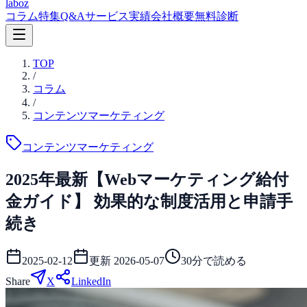
laboz
コラム
特集
Q&A
サービス
実績
会社概要
無料診断
TOP
/
コラム
/
コンテンツマーケティング
コンテンツマーケティング
2025年最新【Webマーケティング給付
金ガイド】 効果的な制度活用と申請手
続き
2025-02-12
更新
2026-05-07
30
分で読める
Share
X
LinkedIn