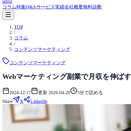
laboz
コラム
特集
Q&A
サービス
実績
会社概要
無料診断
TOP
/
コラム
/
コンテンツマーケティング
コンテンツマーケティング
Webマーケティング副業で月収を伸ば
2024-12-17
更新
2026-04-20
5
分で読める
Share
X
LinkedIn