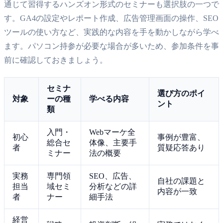
通じて習得するハンズオン形式のセミナーも選択肢の一つで
す。GA4の設定やレポート作成、広告管理画面の操作、SEO
ツールの使い方など、実践的な内容を手を動かしながら学べ
ます。パソコン持参が必要な場合が多いため、参加条件を事
前に確認しておきましょう。
セミナ
選び方のポイ
対象
ーの種
学べる内容
ント
類
入門・
Webマーケ全
初心
事例が豊富、
総合セ
体像、主要手
者
質疑応答あり
ミナー
法の概要
実務
専門領
SEO、広告、
自社の課題と
担当
域セミ
分析などの詳
内容が一致
者
ナー
細手法
経営