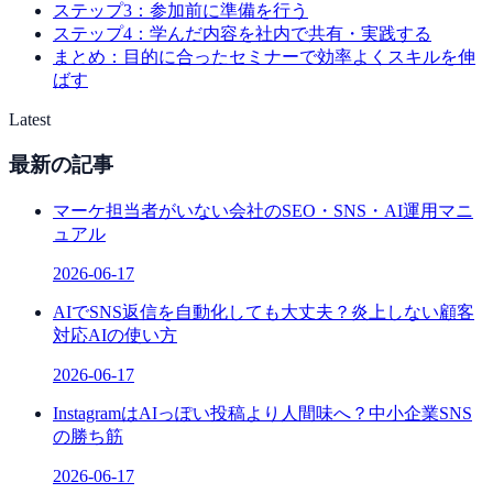
ステップ3：参加前に準備を行う
ステップ4：学んだ内容を社内で共有・実践する
まとめ：目的に合ったセミナーで効率よくスキルを伸
ばす
Latest
最新の記事
マーケ担当者がいない会社のSEO・SNS・AI運用マニ
ュアル
2026-06-17
AIでSNS返信を自動化しても大丈夫？炎上しない顧客
対応AIの使い方
2026-06-17
InstagramはAIっぽい投稿より人間味へ？中小企業SNS
の勝ち筋
2026-06-17