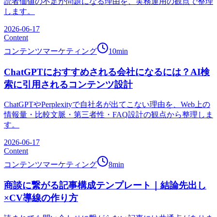
読者価値の不足が問題になる理由を、実務運用の観点で整理
します。
2026-06-17
Content
コンテンツマーケティング
10
min
ChatGPTにおすすめされる会社になるには？AI検
索に引用されるコンテンツ設計
ChatGPTやPerplexityで自社名が出てこない理由を、Web上の
情報量・比較文脈・第三者性・FAQ設計の観点から整理しま
す。
2026-06-17
Content
コンテンツマーケティング
8
min
商談に繋がる記事構成テンプレート｜結論先出し
×CV導線の作り方