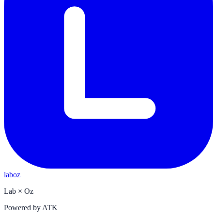
laboz
Lab
×
Oz
Powered by
ATK