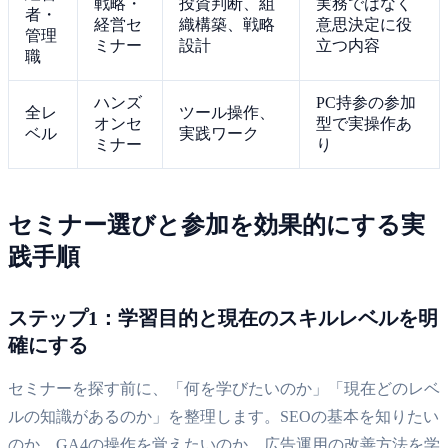
戦略・
投資判断、組
実務ではなく
者・
経営セ
織構築、戦略
意思決定に役
管理
ミナー
設計
立つ内容
職
ハンズ
PC持参の参加
全レ
ツール操作、
オンセ
型で実操作あ
ベル
実践ワーク
ミナー
り
セミナー選びと参加を効果的にする実
践手順
ステップ1：学習目的と現在のスキルレベルを明
確にする
セミナーを探す前に、「何を学びたいのか」「現在どのレベ
ルの知識があるのか」を整理します。SEOの基本を知りたい
のか、GA4の操作を覚えたいのか、広告運用の改善方法を学