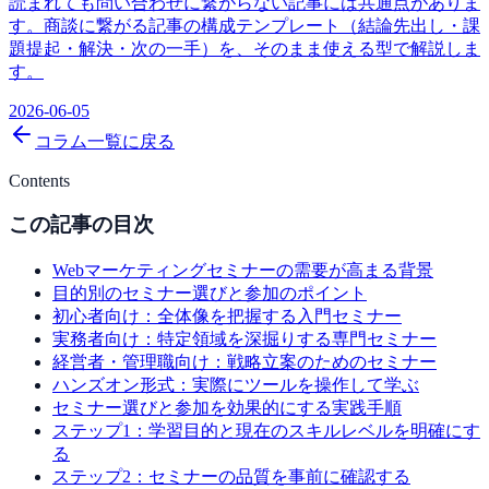
読まれても問い合わせに繋がらない記事には共通点がありま
す。商談に繋がる記事の構成テンプレート（結論先出し・課
題提起・解決・次の一手）を、そのまま使える型で解説しま
す。
2026-06-05
コラム一覧に戻る
Contents
この記事の目次
Webマーケティングセミナーの需要が高まる背景
目的別のセミナー選びと参加のポイント
初心者向け：全体像を把握する入門セミナー
実務者向け：特定領域を深掘りする専門セミナー
経営者・管理職向け：戦略立案のためのセミナー
ハンズオン形式：実際にツールを操作して学ぶ
セミナー選びと参加を効果的にする実践手順
ステップ1：学習目的と現在のスキルレベルを明確にす
る
ステップ2：セミナーの品質を事前に確認する