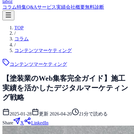
laboz
コラム
特集
Q&A
サービス
実績
会社概要
無料診断
TOP
/
コラム
/
コンテンツマーケティング
コンテンツマーケティング
【塗装業のWeb集客完全ガイド】施工
実績を活かしたデジタルマーケティン
グ戦略
2025-01-28
更新
2026-04-20
21
分で読める
Share
X
LinkedIn