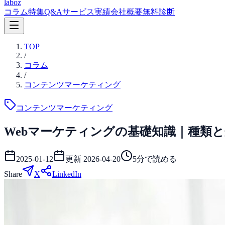
laboz
コラム
特集
Q&A
サービス
実績
会社概要
無料診断
TOP
/
コラム
/
コンテンツマーケティング
コンテンツマーケティング
Webマーケティングの基礎知識｜種類
2025-01-12
更新
2026-04-20
5
分で読める
Share
X
LinkedIn