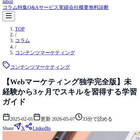
laboz
コラム
特集
Q&A
サービス
実績
会社概要
無料診断
TOP
/
コラム
/
コンテンツマーケティング
コンテンツマーケティング
【Webマーケティング独学完全版】未
経験から3ヶ月でスキルを習得する学習
ガイド
2025-02-01
更新
2026-05-07
33
分で読める
Share
X
LinkedIn