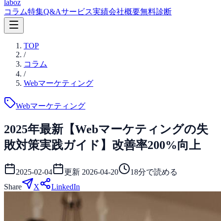
laboz
コラム
特集
Q&A
サービス
実績
会社概要
無料診断
TOP
/
コラム
/
Webマーケティング
Webマーケティング
2025年最新【Webマーケティングの失
敗対策実践ガイド】改善率200%向上
2025-02-04
更新
2026-04-20
18
分で読める
Share
X
LinkedIn