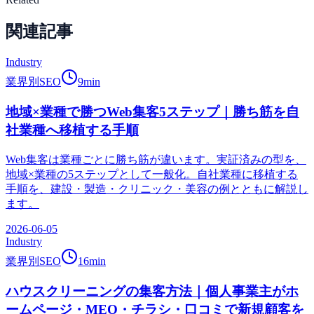
関連記事
Industry
業界別SEO
9
min
地域×業種で勝つWeb集客5ステップ｜勝ち筋を自
社業種へ移植する手順
Web集客は業種ごとに勝ち筋が違います。実証済みの型を、
地域×業種の5ステップとして一般化。自社業種に移植する
手順を、建設・製造・クリニック・美容の例とともに解説し
ます。
2026-06-05
Industry
業界別SEO
16
min
ハウスクリーニングの集客方法｜個人事業主がホ
ームページ・MEO・チラシ・口コミで新規顧客を