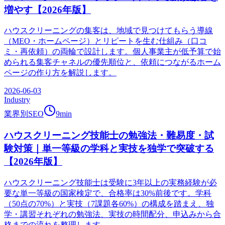
増やす【2026年版】
ハウスクリーニングの集客は、地域で見つけてもらう導線
（MEO・ホームページ）とリピートを生む仕組み（口コ
ミ・再依頼）の両輪で設計します。個人事業主が低予算で始
められる集客チャネルの優先順位と、依頼につながるホーム
ページの作り方を解説します。
2026-06-03
Industry
業界別SEO
9
min
ハウスクリーニング技能士の勉強法・難易度・試
験対策｜単一等級の学科と実技を独学で突破する
【2026年版】
ハウスクリーニング技能士は受験に3年以上の実務経験が必
要な単一等級の国家検定で、合格率は30%前後です。学科
（50点の70%）と実技（7課題各60%）の構成を踏まえ、独
学・講習それぞれの勉強法、実技の時間配分、申込みから合
格までの流れを整理します。