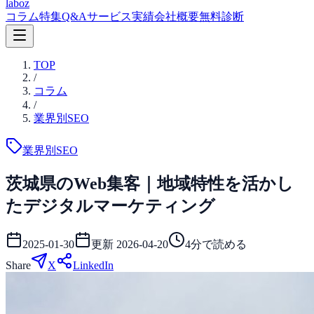
laboz
コラム
特集
Q&A
サービス
実績
会社概要
無料診断
TOP
/
コラム
/
業界別SEO
業界別SEO
茨城県のWeb集客｜地域特性を活かし
たデジタルマーケティング
2025-01-30
更新
2026-04-20
4
分で読める
Share
X
LinkedIn