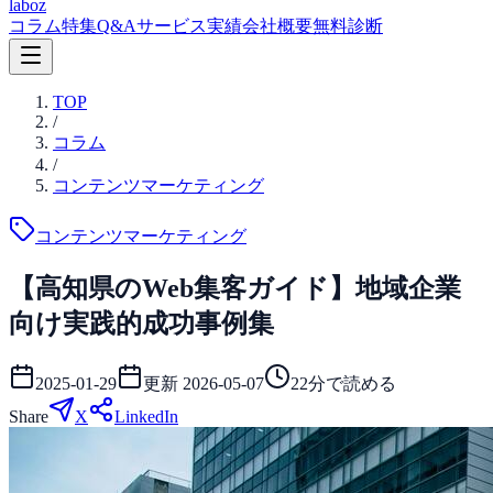
laboz
コラム
特集
Q&A
サービス
実績
会社概要
無料診断
TOP
/
コラム
/
コンテンツマーケティング
コンテンツマーケティング
【高知県のWeb集客ガイド】地域企業
向け実践的成功事例集
2025-01-29
更新
2026-05-07
22
分で読める
Share
X
LinkedIn