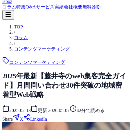
laboz
コラム
特集
Q&A
サービス
実績
会社概要
無料診断
TOP
/
コラム
/
コンテンツマーケティング
コンテンツマーケティング
2025年最新【藤井寺のweb集客完全ガイ
ド】月間問い合わせ30件突破の地域密
着型Web戦略
2025-02-13
更新
2026-05-07
42
分で読める
Share
X
LinkedIn