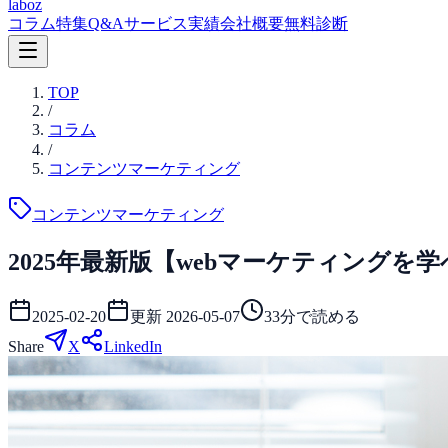
laboz
コラム
特集
Q&A
サービス
実績
会社概要
無料診断
TOP
/
コラム
/
コンテンツマーケティング
コンテンツマーケティング
2025年最新版【webマーケティング
2025-02-20
更新
2026-05-07
33
分で読める
Share
X
LinkedIn