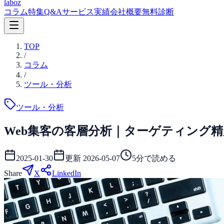
laboz
コラム
特集
Q&A
サービス
実績
会社概要
無料診断
TOP
/
コラム
/
ツール・分析
ツール・分析
Web集客の客層分析｜ターゲティング
2025-01-30
更新
2026-05-07
5
分で読める
Share
X
LinkedIn