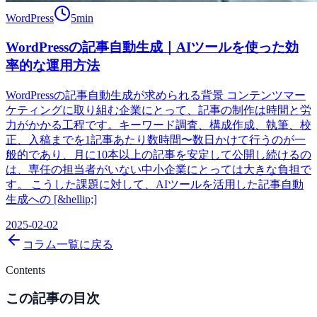
WordPress
5
min
WordPressの記事自動生成｜AIツールを使った効
率的な運用方法
WordPressの記事自動生成が求められる背景 コンテンツマー
ケティングに取り組む企業にとって、記事の制作は時間と労
力がかかる工程です。キーワード調査、構成作成、執筆、校
正、入稿までを1記事あたり数時間〜数日かけて行うのが一
般的であり、月に10本以上の記事を安定して公開し続けるの
は、専任の担当者がいない中小企業にとっては大きな負担で
す。 こうした課題に対して、AIツールを活用した記事自動
生成への [&hellip;]
2025-02-02
コラム一覧に戻る
Contents
この記事の目次