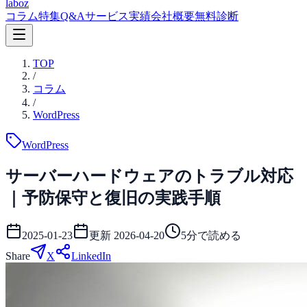
laboz
コラム
特集
Q&A
サービス
実績
会社概要
無料診断
TOP
/
コラム
/
WordPress
WordPress
サーバーハードウェアのトラブル対応
｜予防保守と復旧の実践手順
2025-01-23
更新
2026-04-20
5
分で読める
Share
X
LinkedIn