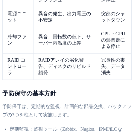
電源ユニ
異音の発生、出力電圧の
突然のシャ
ット
不安定
ットダウン
CPU・GPU
冷却ファ
異音、回転数の低下、サ
の熱暴走に
ン
ーバー内温度の上昇
よる停止
RAID コ
RAIDアレイの劣化警
冗長性の喪
ントロー
告、ディスクのリビルド
失、データ
ラ
頻発
消失
予防保守の基本方針
予防保守は、定期的な監視、計画的な部品交換、バックアッ
プの3つを柱として実施します。
定期監視：監視ツール（Zabbix、Nagios、IPMI/iLOな