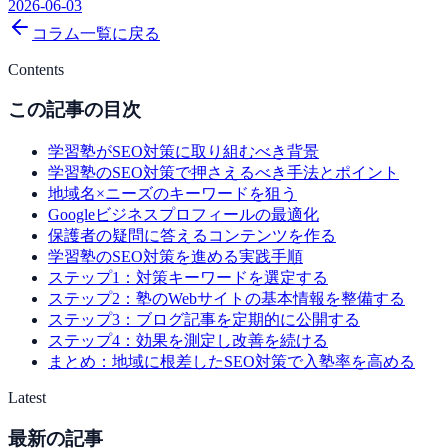
2026-06-03
コラム一覧に戻る
Contents
この記事の目次
学習塾がSEO対策に取り組むべき背景
学習塾のSEO対策で押さえるべき手法とポイント
地域名×ニーズのキーワードを狙う
Googleビジネスプロフィールの最適化
保護者の疑問に答えるコンテンツを作る
学習塾のSEO対策を進める実践手順
ステップ1：対策キーワードを選定する
ステップ2：塾のWebサイトの基本情報を整備する
ステップ3：ブログ記事を定期的に公開する
ステップ4：効果を測定し改善を続ける
まとめ：地域に根差したSEO対策で入塾率を高める
Latest
最新の記事