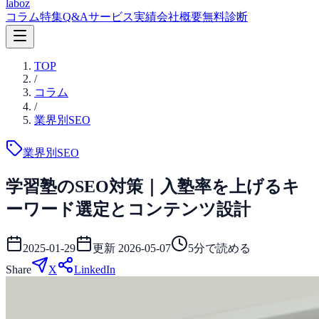
laboz
コラム
特集
Q&A
サービス
実績
会社概要
無料診断
TOP
/
コラム
/
業界別SEO
業界別SEO
学習塾のSEO対策｜入塾率を上げるキ
ーワード選定とコンテンツ設計
2025-01-29
更新
2026-05-07
5
分で読める
Share
X
LinkedIn