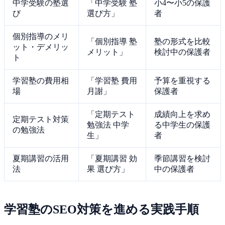
中学受験の塾選
「中学受験 塾
小4〜小5の保護
び
選び方」
者
個別指導のメリ
「個別指導 塾
塾の形式を比較
ット・デメリッ
メリット」
検討中の保護者
ト
学習塾の費用相
「学習塾 費用
予算を重視する
場
月謝」
保護者
「定期テスト
成績向上を求め
定期テスト対策
勉強法 中学
る中学生の保護
の勉強法
生」
者
夏期講習の活用
「夏期講習 効
季節講習を検討
法
果 選び方」
中の保護者
学習塾のSEO対策を進める実践手順