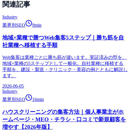
関連記事
Industry
業界別SEO
9
min
地域×業種で勝つWeb集客5ステップ｜勝ち筋を自
社業種へ移植する手順
Web集客は業種ごとに勝ち筋が違います。実証済みの型を、
地域×業種の5ステップとして一般化。自社業種に移植する
手順を、建設・製造・クリニック・美容の例とともに解説し
ます。
2026-06-05
Industry
業界別SEO
16
min
ハウスクリーニングの集客方法｜個人事業主がホ
ームページ・MEO・チラシ・口コミで新規顧客を
増やす【2026年版】