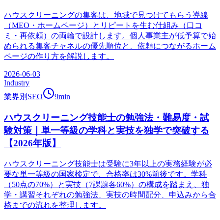
ハウスクリーニングの集客は、地域で見つけてもらう導線
（MEO・ホームページ）とリピートを生む仕組み（口コ
ミ・再依頼）の両輪で設計します。個人事業主が低予算で始
められる集客チャネルの優先順位と、依頼につながるホーム
ページの作り方を解説します。
2026-06-03
Industry
業界別SEO
9
min
ハウスクリーニング技能士の勉強法・難易度・試
験対策｜単一等級の学科と実技を独学で突破する
【2026年版】
ハウスクリーニング技能士は受験に3年以上の実務経験が必
要な単一等級の国家検定で、合格率は30%前後です。学科
（50点の70%）と実技（7課題各60%）の構成を踏まえ、独
学・講習それぞれの勉強法、実技の時間配分、申込みから合
格までの流れを整理します。