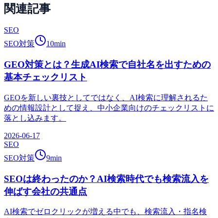
関連記事
SEO
SEO対策
10
min
GEO対策とは？生成AI検索で自社名を出すための
基本チェックリスト
GEOを新しい裏技としてではなく、AI検索に理解されるた
めの情報設計として捉え、中小企業向けのチェックリストに
落とし込みます。
2026-06-17
SEO
SEO対策
9
min
SEOは終わったのか？AI検索時代でも検索流入を
伸ばす会社の共通点
AI検索でゼロクリックが増える中でも、検索流入・指名検