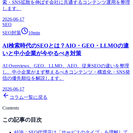
索・SNS拡散を伸ばす会社に共通するコンテンツ運用を整理
します。
2026-06-17
SEO
SEO対策
10
min
AI検索時代のSEOとは？AIO・GEO・LLMOの違
いと中小企業が今やるべき対策
AI Overviews、GEO、LLMO、AEO、従来SEOの違いを整理
し、中小企業がまず整えるべきコンテンツ・構造化・SNS発
信の優先順位を解説します。
2026-06-17
コラム一覧に戻る
Contents
この記事の目次
結論：SEO代理店は「サービスのタイプ」を理解して