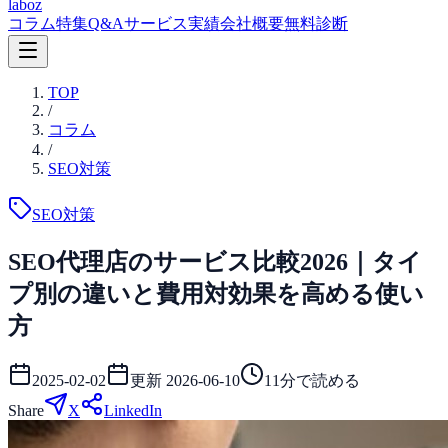
laboz
コラム
特集
Q&A
サービス
実績
会社概要
無料診断
TOP
/
コラム
/
SEO対策
SEO対策
SEO代理店のサービス比較2026｜タイ
プ別の違いと費用対効果を高める使い
方
2025-02-02
更新
2026-06-10
11
分で読める
Share
X
LinkedIn