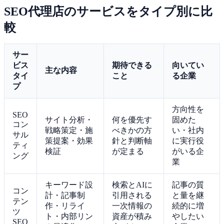
SEO代理店のサービスをタイプ別に比
較
サー
ビス
期待できる
向いてい
主な内容
タイ
こと
る企業
プ
方向性を
SEO
サイト分析・
何を優先す
固めた
コン
戦略策定・施
べきかの方
い・社内
サル
策提案・効果
針と判断軸
に実行役
ティ
検証
が定まる
がいる企
ング
業
キーワード設
検索とAIに
記事の質
コン
計・記事制
引用される
と量を継
テン
作・リライ
一次情報の
続的に増
ツ
ト・内部リン
資産が積み
やしたい
SEO