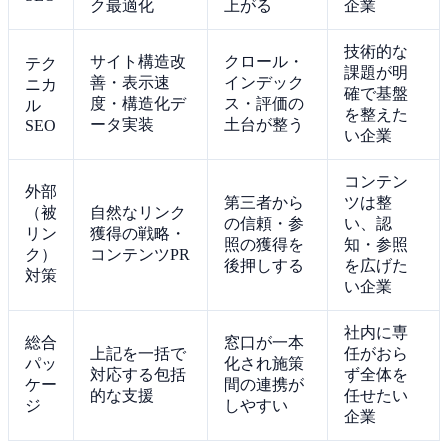
ク最適化
上がる
企業
技術的な
サイト構造改
クロール・
テク
課題が明
善・表示速
インデック
ニカ
確で基盤
度・構造化デ
ス・評価の
ル
を整えた
ータ実装
土台が整う
SEO
い企業
コンテン
外部
第三者から
ツは整
（被
自然なリンク
の信頼・参
い、認
リン
獲得の戦略・
照の獲得を
知・参照
ク）
コンテンツPR
後押しする
を広げた
対策
い企業
社内に専
総合
窓口が一本
上記を一括で
任がおら
パッ
化され施策
対応する包括
ず全体を
ケー
間の連携が
的な支援
任せたい
ジ
しやすい
企業