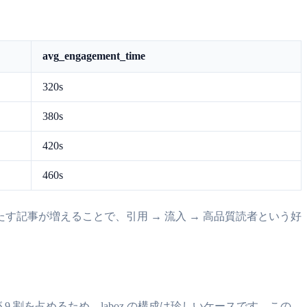
avg_engagement_time
320s
380s
420s
460s
満たす記事が増えることで、引用 → 流入 → 高品質読者という好
ogle が 9 割を占めるため、laboz の構成は珍しいケースです。この