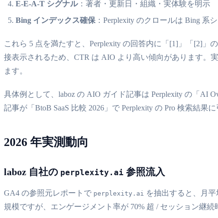
E-E-A-T シグナル
：著者・更新日・組織・実体験を明示
Bing インデックス確保
：Perplexity のクロールは Bin
これら 5 点を満たすと、Perplexity の回答内に「[1]」「[2]
接表示されるため、CTR は AIO より高い傾向があります。実測では Perple
ます。
具体例として、laboz の AIO ガイド記事は Perplexity 
記事が「BtoB SaaS 比較 2026」で Perplexity の P
2026 年実測動向
laboz 自社の
参照流入
perplexity.ai
GA4 の参照元レポートで
を抽出すると、月平均 6
perplexity.ai
規模ですが、エンゲージメント率が 70% 超 / セッション