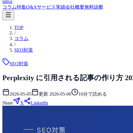
laboz
コラム
特集
Q&A
サービス
実績
会社概要
無料診断
TOP
/
コラム
/
SEO対策
SEO対策
Perplexity に引用される記事の作り方 
2026-05-05
更新
2026-05-06
16
分で読める
Share
X
LinkedIn