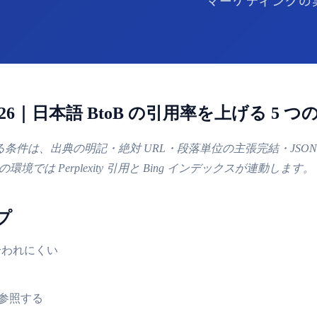
2026｜日本語 BtoB の引用率を上げる 5 
される条件は、出典の明記・絶対 URL・段落単位の主張完結・JSON-LD・E
:1 の環境では Perplexity 引用と Bing インデックスが連動します。
ップ
拾われにくい
タを参照する