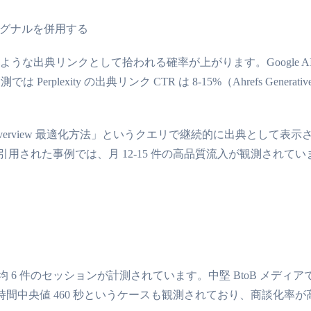
g 系シグナルを併用する
」のような出典リンクとして拾われる確率が上がります。Google AI Ove
xity の出典リンク CTR は 8-15%（Ahrefs Generative Se
の「AI Overview 最適化方法」というクエリで継続的に出典として表示
ro 検索結果に引用された事例では、月 12-15 件の高品質流入が観測されて
 件のセッションが計測されています。中堅 BtoB メディアでは月 4-
継続時間中央値 460 秒というケースも観測されており、商談化