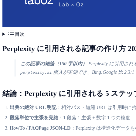
目次
Perplexity に引用される記事の作り方 
この記事の結論（150 字以内）
Perplexity に引用
流入が実測でき、Bing:Google 比 2.3
perplexity.ai
結論：Perplexity に引用される 5 ステ
出典の絶対 URL 明記
：相対パス・短縮 URL は引用時に
段落単位で主張を完結
：1 段落 1 主張 + 数字 1 つの粒度
HowTo / FAQPage JSON-LD
：Perplexity は構造化デー