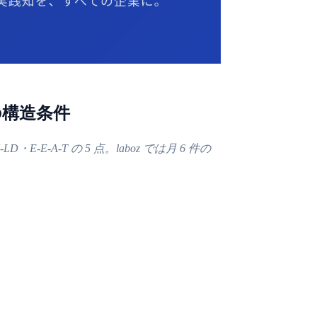
つの構造条件
-E-A-T の 5 点。laboz では月 6 件の