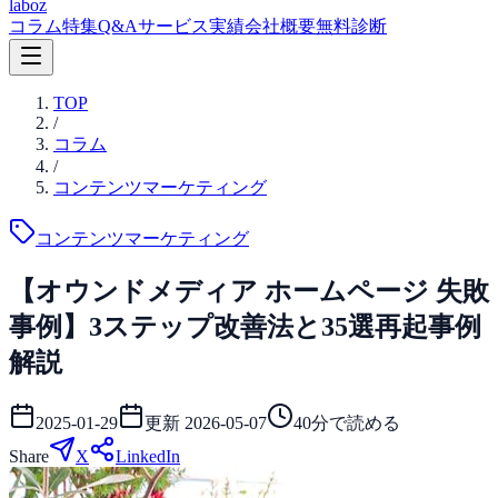
laboz
コラム
特集
Q&A
サービス
実績
会社概要
無料診断
TOP
/
コラム
/
コンテンツマーケティング
コンテンツマーケティング
【オウンドメディア ホームページ 失敗
事例】3ステップ改善法と35選再起事例
解説
2025-01-29
更新
2026-05-07
40
分で読める
Share
X
LinkedIn