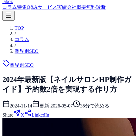
laboz
コラム
特集
Q&A
サービス
実績
会社概要
無料診断
TOP
/
コラム
/
業界別SEO
業界別SEO
2024年最新版【ネイルサロンHP制作ガ
イド】予約数2倍を実現する作り方
2024-11-14
更新
2026-05-07
35
分で読める
Share
X
LinkedIn