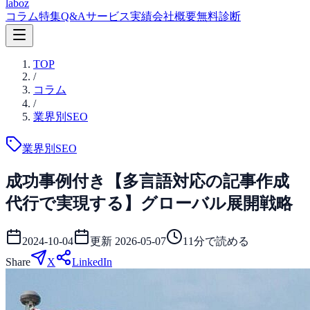
laboz
コラム
特集
Q&A
サービス
実績
会社概要
無料診断
TOP
/
コラム
/
業界別SEO
業界別SEO
成功事例付き【多言語対応の記事作成
代行で実現する】グローバル展開戦略
2024-10-04
更新
2026-05-07
11
分で読める
Share
X
LinkedIn