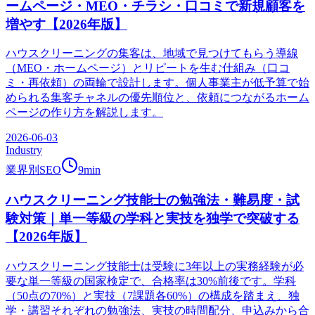
ームページ・MEO・チラシ・口コミで新規顧客を
増やす【2026年版】
ハウスクリーニングの集客は、地域で見つけてもらう導線
（MEO・ホームページ）とリピートを生む仕組み（口コ
ミ・再依頼）の両輪で設計します。個人事業主が低予算で始
められる集客チャネルの優先順位と、依頼につながるホーム
ページの作り方を解説します。
2026-06-03
Industry
業界別SEO
9
min
ハウスクリーニング技能士の勉強法・難易度・試
験対策｜単一等級の学科と実技を独学で突破する
【2026年版】
ハウスクリーニング技能士は受験に3年以上の実務経験が必
要な単一等級の国家検定で、合格率は30%前後です。学科
（50点の70%）と実技（7課題各60%）の構成を踏まえ、独
学・講習それぞれの勉強法、実技の時間配分、申込みから合