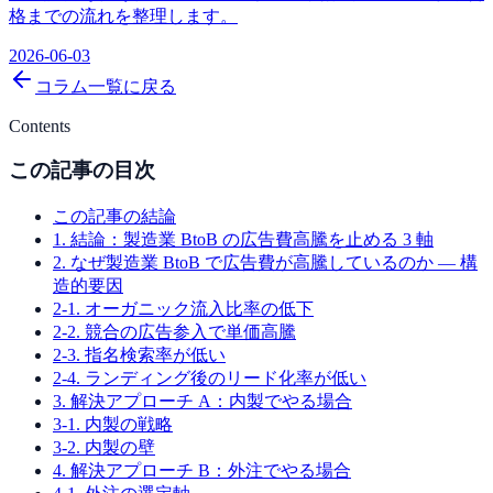
格までの流れを整理します。
2026-06-03
コラム一覧に戻る
Contents
この記事の目次
この記事の結論
1. 結論：製造業 BtoB の広告費高騰を止める 3 軸
2. なぜ製造業 BtoB で広告費が高騰しているのか — 構
造的要因
2-1. オーガニック流入比率の低下
2-2. 競合の広告参入で単価高騰
2-3. 指名検索率が低い
2-4. ランディング後のリード化率が低い
3. 解決アプローチ A：内製でやる場合
3-1. 内製の戦略
3-2. 内製の壁
4. 解決アプローチ B：外注でやる場合