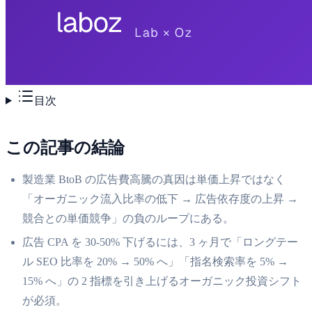
目次
この記事の結論
製造業 BtoB の広告費高騰の真因は単価上昇ではなく
「オーガニック流入比率の低下 → 広告依存度の上昇 →
競合との単価競争」の負のループにある。
広告 CPA を 30-50% 下げるには、3 ヶ月で「ロングテー
ル SEO 比率を 20% → 50% へ」「指名検索率を 5% →
15% へ」の 2 指標を引き上げるオーガニック投資シフト
が必須。