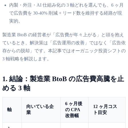
内製・外注・AI 仕組み化の 3 軸どれを選んでも、6 ヶ月
で広告費を 30-40% 削減 + リード数を維持する経路が現
実的。
製造業 BtoB の経営者が「広告費が年々上がる」と頭を抱え
ているとき、解決策は「広告運用の改善」ではなく「広告依
存からの脱却」です。本記事ではオーガニック投資シフトの
3 軸戦略を解説します。
1. 結論：製造業 BtoB の広告費高騰を止
める 3 軸
6 ヶ月後
向いている企
12 ヶ月コス
軸
の CPA
業
ト目安
改善幅