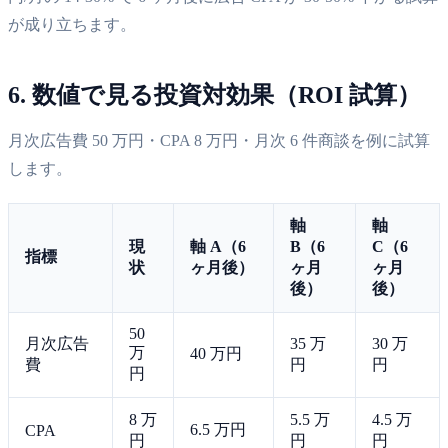
が成り立ちます。
6. 数値で見る投資対効果（ROI 試算）
月次広告費 50 万円・CPA 8 万円・月次 6 件商談を例に試算
します。
軸
軸
現
軸 A（6
B（6
C（6
指標
状
ヶ月後）
ヶ月
ヶ月
後）
後）
50
月次広告
35 万
30 万
万
40 万円
費
円
円
円
8 万
5.5 万
4.5 万
6.5 万円
CPA
円
円
円