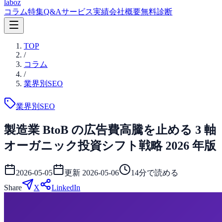
laboz
コラム
特集
Q&A
サービス
実績
会社概要
無料診断
TOP
/
コラム
/
業界別SEO
業界別SEO
製造業 BtoB の広告費高騰を止める 3 軸
オーガニック投資シフト戦略 2026 年版
2026-05-05
更新
2026-05-06
14
分で読める
Share
X
LinkedIn