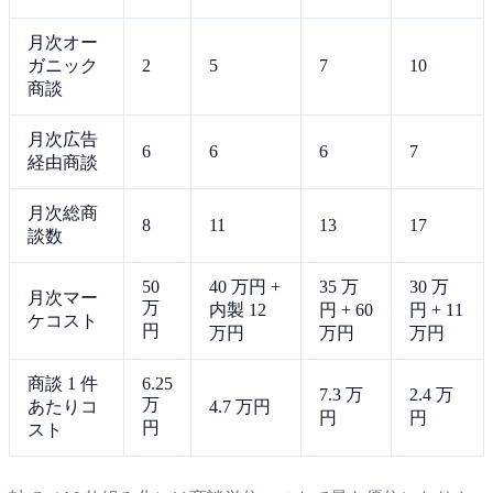
月次オー
ガニック
2
5
7
10
商談
月次広告
6
6
6
7
経由商談
月次総商
8
11
13
17
談数
50
40 万円 +
35 万
30 万
月次マー
万
内製 12
円 + 60
円 + 11
ケコスト
円
万円
万円
万円
商談 1 件
6.25
7.3 万
2.4 万
万
あたりコ
4.7 万円
円
円
円
スト