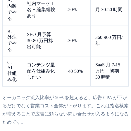
A.
社内マーケ 1
内製
名 + 編集経験
-20%
月 30-50 時間
でや
あり
る
B.
SEO 月予算
外注
360-960 万円/
30-80 万円捻
-30%
でや
年
出可能
る
C.
コンテンツ量
SaaS 月 7-15
AI
産を仕組み化
万円 + 初期
-40-50%
仕組
したい
30 時間
み化
オーガニック流入比率が 50% を超えると、広告 CPA が下が
るだけでなく営業コスト全体が下がります。これは指名検索
が増えることで広告に頼らない問い合わせが入るようになる
ためです。