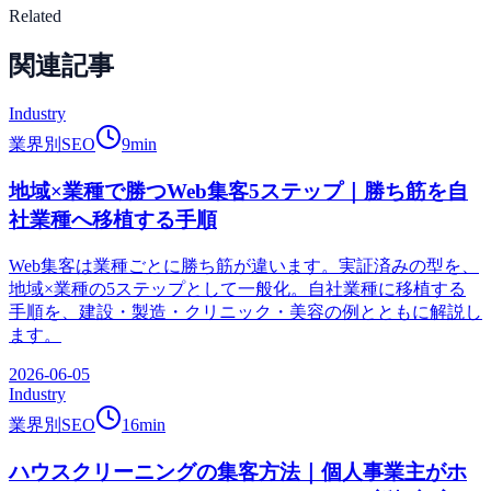
Related
関連記事
Industry
業界別SEO
9
min
地域×業種で勝つWeb集客5ステップ｜勝ち筋を自
社業種へ移植する手順
Web集客は業種ごとに勝ち筋が違います。実証済みの型を、
地域×業種の5ステップとして一般化。自社業種に移植する
手順を、建設・製造・クリニック・美容の例とともに解説し
ます。
2026-06-05
Industry
業界別SEO
16
min
ハウスクリーニングの集客方法｜個人事業主がホ