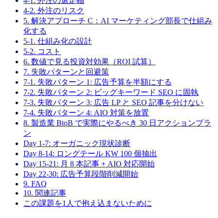
4-1. 外注の選定軸
4-2. 外注のリスク
5. 解決アプローチ C：AI マーケティング部長で仕組み
化する
5-1. 仕組み化の設計
5-2. コスト
6. 数値で見る投資対効果（ROI 試算）
7. 失敗パターンと回避策
7-1. 失敗パターン 1: 広告予算を半額にする
7-2. 失敗パターン 2: ビッグキーワード SEO に固執
7-3. 失敗パターン 3: 広告 LP と SEO 記事を分けない
7-4. 失敗パターン 4: AIO 対策を放置
8. 製造業 BtoB で実際にやるべき 30 日アクションプラ
ン
Day 1-7: オーガニック現状診断
Day 8-14: ロングテール KW 100 個抽出
Day 15-21: 月 8 本記事 + AIO 対応開始
Day 22-30: 広告予算段階削減開始
9. FAQ
10. 関連記事
この課題を1人で抱え込まないために