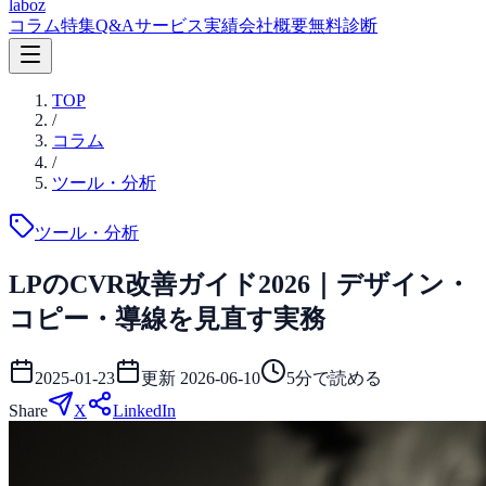
laboz
コラム
特集
Q&A
サービス
実績
会社概要
無料診断
TOP
/
コラム
/
ツール・分析
ツール・分析
LPのCVR改善ガイド2026｜デザイン・
コピー・導線を見直す実務
2025-01-23
更新
2026-06-10
5
分で読める
Share
X
LinkedIn