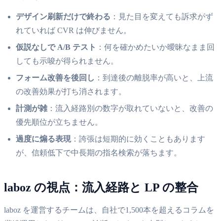
デザイン刷新だけで終わる
：見た目を変えても訴求がず
れていれば CVR は伸びません。
仮説なしで A/B テスト
：何を確かめたいか曖昧なまま回
しても示唆が得られません。
フォーム改善を後回し
：到達後の離脱率が高いと、上流
の改善効果が打ち消されます。
計測が雑
：流入経路別の数字が取れていないと、改善の
優先順位が立ちません。
過度に煽る表現
：誇張は短期的に効くこともあります
が、信頼低下で中長期の指名検索が落ちます。
laboz の視点：流入経路と LP の整合
laboz を運営するチームは、自社で1,500本を超えるコラムを