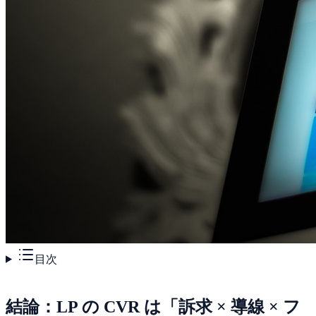
目次
結論：LP の CVR は「訴求 × 導線 × フ