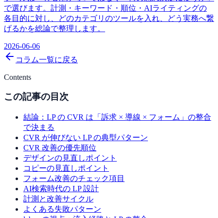
で選びます。計測・キーワード・順位・AIライティングの
各目的に対し、どのカテゴリのツールを入れ、どう実務へ繋
げるかを総論で整理します。
2026-06-06
コラム一覧に戻る
Contents
この記事の目次
結論：LP の CVR は「訴求 × 導線 × フォーム」の整合
で決まる
CVR が伸びない LP の典型パターン
CVR 改善の優先順位
デザインの見直しポイント
コピーの見直しポイント
フォーム改善のチェック項目
AI検索時代の LP 設計
計測と改善サイクル
よくある失敗パターン