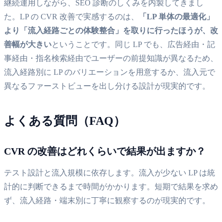
継続運用しながら、SEO 診断のしくみを内製してきまし
た。LP の CVR 改善で実感するのは、
「LP 単体の最適化」
より「流入経路ごとの体験整合」を取りに行ったほうが、改
善幅が大きい
ということです。同じ LP でも、広告経由・記
事経由・指名検索経由でユーザーの前提知識が異なるため、
流入経路別に LP のバリエーションを用意するか、流入元で
異なるファーストビューを出し分ける設計が現実的です。
よくある質問（FAQ）
CVR の改善はどれくらいで結果が出ますか？
テスト設計と流入規模に依存します。流入が少ない LP は統
計的に判断できるまで時間がかかります。短期で結果を求め
ず、流入経路・端末別に丁寧に観察するのが現実的です。