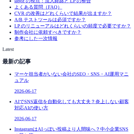
laboz の視点：流入経路と LP の整合
よくある質問（FAQ）
CVR の改善はどれくらいで結果が出ますか？
A/B テストツールは必須ですか？
LP のリニューアルはどれくらいの頻度で必要ですか？
制作会社に依頼すべきですか？
参考にした一次情報
Latest
最新の記事
マーケ担当者がいない会社のSEO・SNS・AI運用マニ
ュアル
2026-06-17
AIでSNS返信を自動化しても大丈夫？炎上しない顧客
対応AIの使い方
2026-06-17
InstagramはAIっぽい投稿より人間味へ？中小企業SNS