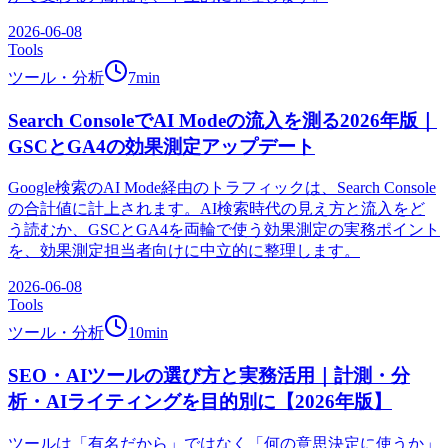
2026-06-08
Tools
ツール・分析
7
min
Search ConsoleでAI Modeの流入を測る2026年版｜
GSCとGA4の効果測定アップデート
Google検索のAI Mode経由のトラフィックは、Search Console
の合計値に計上されます。AI検索時代の見え方と流入をど
う読むか、GSCとGA4を両輪で使う効果測定の実務ポイント
を、効果測定担当者向けに中立的に整理します。
2026-06-08
Tools
ツール・分析
10
min
SEO・AIツールの選び方と実務活用｜計測・分
析・AIライティングを目的別に【2026年版】
ツールは「有名だから」ではなく「何の意思決定に使うか」