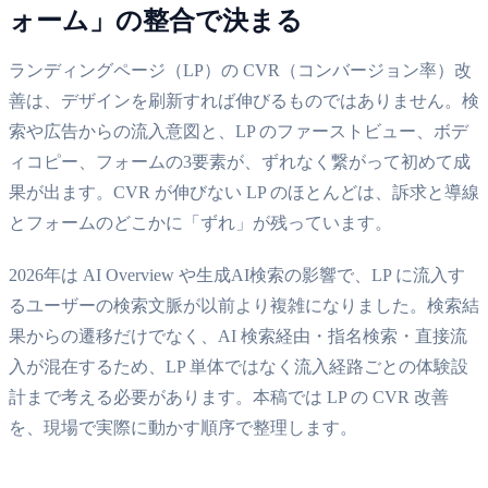
ォーム」の整合で決まる
ランディングページ（LP）の CVR（コンバージョン率）改
善は、デザインを刷新すれば伸びるものではありません。検
索や広告からの流入意図と、LP のファーストビュー、ボデ
ィコピー、フォームの3要素が、ずれなく繋がって初めて成
果が出ます。CVR が伸びない LP のほとんどは、訴求と導線
とフォームのどこかに「ずれ」が残っています。
2026年は AI Overview や生成AI検索の影響で、LP に流入す
るユーザーの検索文脈が以前より複雑になりました。検索結
果からの遷移だけでなく、AI 検索経由・指名検索・直接流
入が混在するため、LP 単体ではなく流入経路ごとの体験設
計まで考える必要があります。本稿では LP の CVR 改善
を、現場で実際に動かす順序で整理します。