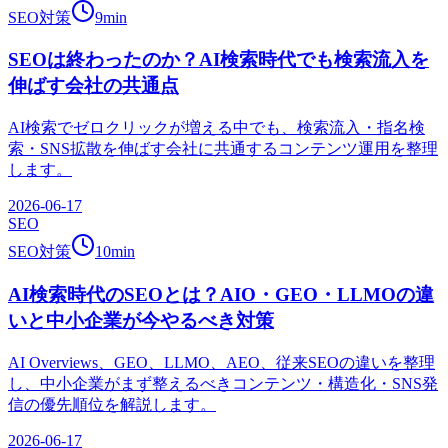
SEO対策
9
min
SEOは終わったのか？AI検索時代でも検索流入を
伸ばす会社の共通点
AI検索でゼロクリックが増える中でも、検索流入・指名検
索・SNS拡散を伸ばす会社に共通するコンテンツ運用を整理
します。
2026-06-17
SEO
SEO対策
10
min
AI検索時代のSEOとは？AIO・GEO・LLMOの違
いと中小企業が今やるべき対策
AI Overviews、GEO、LLMO、AEO、従来SEOの違いを整理
し、中小企業がまず整えるべきコンテンツ・構造化・SNS発
信の優先順位を解説します。
2026-06-17