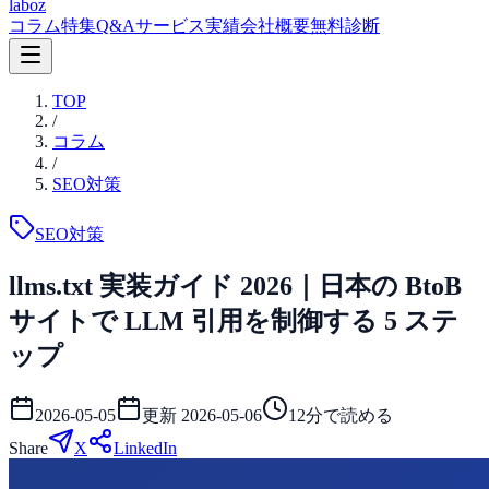
laboz
コラム
特集
Q&A
サービス
実績
会社概要
無料診断
TOP
/
コラム
/
SEO対策
SEO対策
llms.txt 実装ガイド 2026｜日本の BtoB
サイトで LLM 引用を制御する 5 ステ
ップ
2026-05-05
更新
2026-05-06
12
分で読める
Share
X
LinkedIn