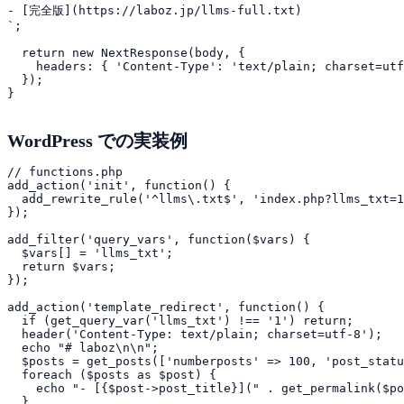
- [完全版](https://laboz.jp/llms-full.txt)

`;

  return new NextResponse(body, {

    headers: { 'Content-Type': 'text/plain; charset=utf
  });

WordPress での実装例
// functions.php

add_action('init', function() {

  add_rewrite_rule('^llms\.txt$', 'index.php?llms_txt=1
});

add_filter('query_vars', function($vars) {

  $vars[] = 'llms_txt';

  return $vars;

});

add_action('template_redirect', function() {

  if (get_query_var('llms_txt') !== '1') return;

  header('Content-Type: text/plain; charset=utf-8');

  echo "# laboz\n\n";

  $posts = get_posts(['numberposts' => 100, 'post_statu
  foreach ($posts as $post) {

    echo "- [{$post->post_title}](" . get_permalink($po
  }
