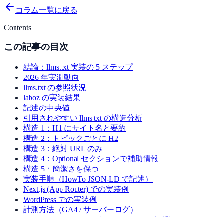
コラム一覧に戻る
Contents
この記事の目次
結論：llms.txt 実装の 5 ステップ
2026 年実測動向
llms.txt の参照状況
laboz の実装結果
記述の中央値
引用されやすい llms.txt の構造分析
構造 1：H1 にサイト名と要約
構造 2：トピックごとに H2
構造 3：絶対 URL のみ
構造 4：Optional セクションで補助情報
構造 5：簡潔さを保つ
実装手順（HowTo JSON-LD で記述）
Next.js (App Router) での実装例
WordPress での実装例
計測方法（GA4 / サーバーログ）