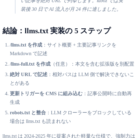
い記事を絶対 URL で列挙します。laboz では実
装後 30 日で AI 流入が月 24 件に達しました。
結論：llms.txt 実装の 5 ステップ
/llms.txt を作成
：サイト概要 + 主要記事リンクを
Markdown で記述
/llms-full.txt を作成
（任意）：本文を含む拡張版を別配置
絶対 URL で記述
：相対パスは LLM 側で解決できないこ
とがある
更新トリガーを CMS に組み込む
：記事公開時に自動再
生成
robots.txt と整合
：LLM クローラーをブロックしている
場合は llms.txt も読まれない
llms.txt は 2024-2025 年に提案された軽量な仕様で、強制力は