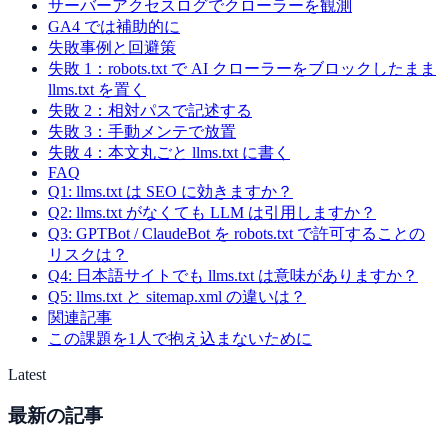
サーバーアクセスログでクローラーを観測
GA4 では補助的に
失敗事例と回避策
失敗 1：robots.txt で AI クローラーをブロックしたまま
llms.txt を置く
失敗 2：相対パスで記述する
失敗 3：手動メンテで放置
失敗 4：本文丸ごと llms.txt に書く
FAQ
Q1: llms.txt は SEO に効きますか？
Q2: llms.txt がなくても LLM は引用しますか？
Q3: GPTBot / ClaudeBot を robots.txt で許可することの
リスクは？
Q4: 日本語サイトでも llms.txt は意味がありますか？
Q5: llms.txt と sitemap.xml の違いは？
関連記事
この課題を1人で抱え込まないために
Latest
最新の記事