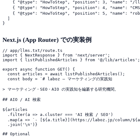
    { "@type": "HowToStep", "position": 3, "nam
    { "@type": "HowToStep", "position": 4, "na
    { "@type": "HowToStep", "position": 5, "name":
  ]

Next.js (App Router) での実装例
// app/llms.txt/route.ts

import { NextResponse } from 'next/server';

import { listPublishedArticles } from '@/lib/articles';

export async function GET() {

  const articles = await listPublishedArticles();

  const body = `# laboz — マーケティングの実践知

> マーケティング・SEO・AIO の実践知を編纂する研究機関。

## AIO / AI 検索

${articles

  .filter(a => a.cluster === 'AI 検索 / SEO')

  .map(a => `- [${a.title}](https://laboz.jp/column/${a
  .join('\n')}

## Optional
