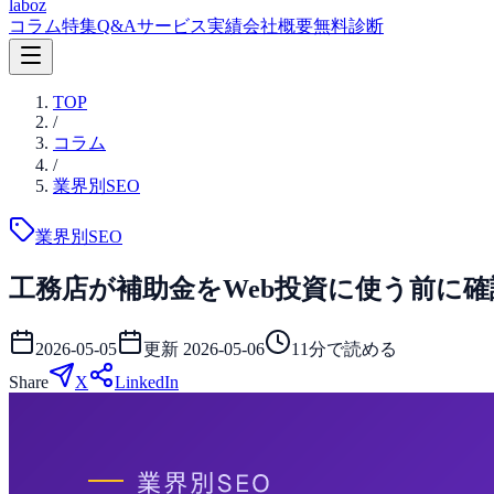
laboz
コラム
特集
Q&A
サービス
実績
会社概要
無料診断
TOP
/
コラム
/
業界別SEO
業界別SEO
工務店が補助金をWeb投資に使う前に確認
2026-05-05
更新
2026-05-06
11
分で読める
Share
X
LinkedIn