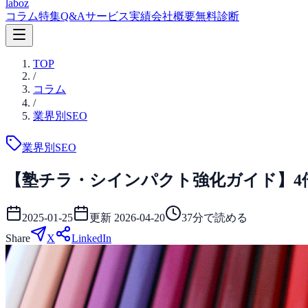
laboz
コラム
特集
Q&A
サービス
実績
会社概要
無料診断
TOP
/
コラム
/
業界別SEO
業界別SEO
【塾チラ・シインパクト強化ガイド】4
2025-01-25
更新
2026-04-20
37
分で読める
Share
X
LinkedIn