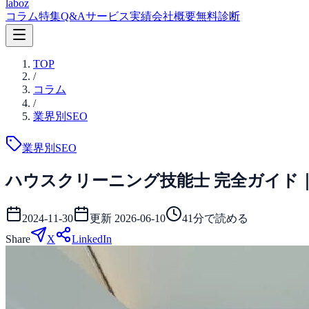
laboz
コラム
特集
Q&A
サービス
実績
会社概要
無料診断
TOP
/
コラム
/
業界別SEO
業界別SEO
ハウスクリーニング技能士 完全ガイド｜合
2024-11-30
更新
2026-06-10
41
分で読める
Share
X
LinkedIn