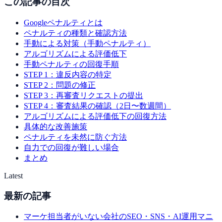
この記事の目次
Googleペナルティとは
ペナルティの種類と確認方法
手動による対策（手動ペナルティ）
アルゴリズムによる評価低下
手動ペナルティの回復手順
STEP 1：違反内容の特定
STEP 2：問題の修正
STEP 3：再審査リクエストの提出
STEP 4：審査結果の確認（2日〜数週間）
アルゴリズムによる評価低下の回復方法
具体的な改善施策
ペナルティを未然に防ぐ方法
自力での回復が難しい場合
まとめ
Latest
最新の記事
マーケ担当者がいない会社のSEO・SNS・AI運用マニ