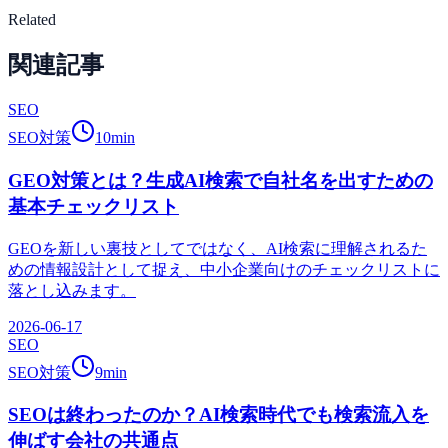
Related
関連記事
SEO
SEO対策
10
min
GEO対策とは？生成AI検索で自社名を出すための
基本チェックリスト
GEOを新しい裏技としてではなく、AI検索に理解されるた
めの情報設計として捉え、中小企業向けのチェックリストに
落とし込みます。
2026-06-17
SEO
SEO対策
9
min
SEOは終わったのか？AI検索時代でも検索流入を
伸ばす会社の共通点