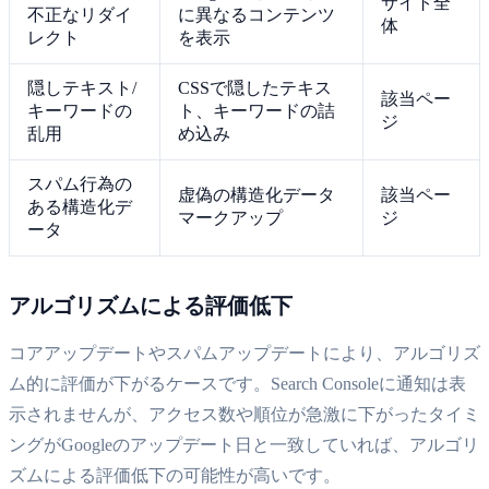
サイト全
不正なリダイ
に異なるコンテンツ
体
レクト
を表示
隠しテキスト/
CSSで隠したテキス
該当ペー
キーワードの
ト、キーワードの詰
ジ
乱用
め込み
スパム行為の
虚偽の構造化データ
該当ペー
ある構造化デ
マークアップ
ジ
ータ
アルゴリズムによる評価低下
コアアップデートやスパムアップデートにより、アルゴリズ
ム的に評価が下がるケースです。Search Consoleに通知は表
示されませんが、アクセス数や順位が急激に下がったタイミ
ングがGoogleのアップデート日と一致していれば、アルゴリ
ズムによる評価低下の可能性が高いです。