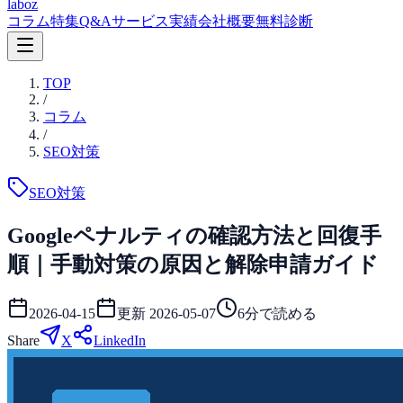
laboz
コラム
特集
Q&A
サービス
実績
会社概要
無料診断
TOP
/
コラム
/
SEO対策
SEO対策
Googleペナルティの確認方法と回復手
順｜手動対策の原因と解除申請ガイド
2026-04-15
更新
2026-05-07
6
分で読める
Share
X
LinkedIn