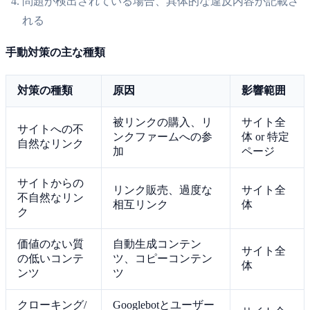
問題が検出されている場合、具体的な違反内容が記載さ
れる
手動対策の主な種類
対策の種類
原因
影響範囲
被リンクの購入、リ
サイト全
サイトへの不
ンクファームへの参
体 or 特定
自然なリンク
加
ページ
サイトからの
リンク販売、過度な
サイト全
不自然なリン
相互リンク
体
ク
価値のない質
自動生成コンテン
サイト全
の低いコンテ
ツ、コピーコンテン
体
ンツ
ツ
クローキング/
Googlebotとユーザー