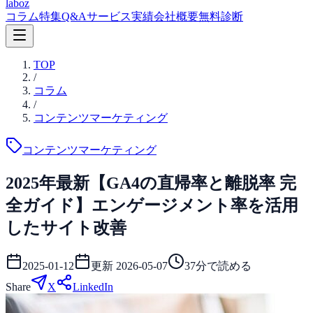
laboz
コラム
特集
Q&A
サービス
実績
会社概要
無料診断
TOP
/
コラム
/
コンテンツマーケティング
コンテンツマーケティング
2025年最新【GA4の直帰率と離脱率 完
全ガイド】エンゲージメント率を活用
したサイト改善
2025-01-12
更新
2026-05-07
37
分で読める
Share
X
LinkedIn