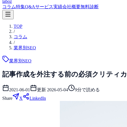
laboz
コラム
特集
Q&A
サービス
実績
会社概要
無料診断
TOP
/
コラム
/
業界別SEO
業界別SEO
記事作成を外注する前の必須クリティカ
2021-06-01
更新
2026-05-04
9
分で読める
Share
X
LinkedIn