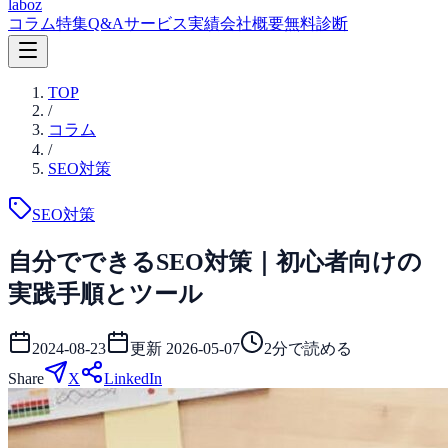
laboz
コラム
特集
Q&A
サービス
実績
会社概要
無料診断
TOP
/
コラム
/
SEO対策
SEO対策
自分でできるSEO対策｜初心者向けの
実践手順とツール
2024-08-23
更新
2026-05-07
2
分で読める
Share
X
LinkedIn