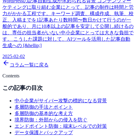
WordPressの記事自動生成が求められる背景 コンテンツマー
ケティングに取り組む企業にとって、記事の制作は時間と労
力がかかる工程です。キーワード調査、構成作成、執筆、校
正、入稿までを1記事あたり数時間〜数日かけて行うのが一
般的であり、月に10本以上の記事を安定して公開し続けるの
は、専任の担当者がいない中小企業にとっては大きな負担で
す。 こうした課題に対して、AIツールを活用した記事自動
生成への [&hellip;]
2025-02-02
コラム一覧に戻る
Contents
この記事の目次
中小企業がサイバー攻撃の標的になる背景
多層防御の手法とポイント
多層防御の基本的な考え方
境界防御：外部からの侵入を防ぐ
エンドポイント防御：端末レベルでの対策
データ保護とバックアップ