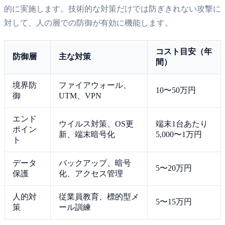
的に実施します。技術的な対策だけでは防ぎきれない攻撃に
対して、人の層での防御が有効に機能します。
コスト目安（年
防御層
主な対策
間）
境界防
ファイアウォール、
10〜50万円
御
UTM、VPN
エンド
ウイルス対策、OS更
端末1台あたり
ポイン
新、端末暗号化
5,000〜1万円
ト
データ
バックアップ、暗号
5〜20万円
保護
化、アクセス管理
人的対
従業員教育、標的型メ
5〜15万円
策
ール訓練