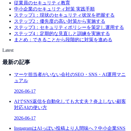
従業員のセキュリティ教育
中小企業のセキュリティ対策 実践手順
ステップ1：現状のセキュリティ状況を把握する
ステップ2：優先度の高い対策から実施する
ステップ3：セキュリティポリシーを策定し運用する
ステップ4：定期的な見直しと訓練を実施する
まとめ：できることから段階的に対策を進める
Latest
最新の記事
マーケ担当者がいない会社のSEO・SNS・AI運用マニ
ュアル
2026-06-17
AIでSNS返信を自動化しても大丈夫？炎上しない顧客
対応AIの使い方
2026-06-17
InstagramはAIっぽい投稿より人間味へ？中小企業SNS