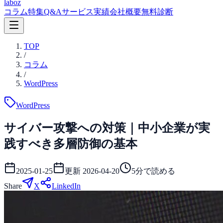
laboz
コラム
特集
Q&A
サービス
実績
会社概要
無料診断
TOP
/
コラム
/
WordPress
WordPress
サイバー攻撃への対策｜中小企業が実
践すべき多層防御の基本
2025-01-25
更新
2026-04-20
5
分で読める
Share
X
LinkedIn